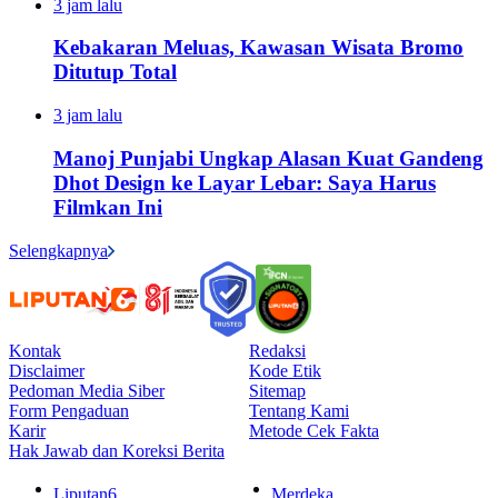
3 jam lalu
Kebakaran Meluas, Kawasan Wisata Bromo
Ditutup Total
3 jam lalu
Manoj Punjabi Ungkap Alasan Kuat Gandeng
Dhot Design ke Layar Lebar: Saya Harus
Filmkan Ini
Selengkapnya
Kontak
Redaksi
Disclaimer
Kode Etik
Pedoman Media Siber
Sitemap
Form Pengaduan
Tentang Kami
Karir
Metode Cek Fakta
Hak Jawab dan Koreksi Berita
Liputan6
Merdeka