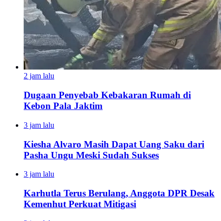
2 jam lalu
Dugaan Penyebab Kebakaran Rumah di
Kebon Pala Jaktim
3 jam lalu
Kiesha Alvaro Masih Dapat Uang Saku dari
Pasha Ungu Meski Sudah Sukses
3 jam lalu
Karhutla Terus Berulang, Anggota DPR Desak
Kemenhut Perkuat Mitigasi