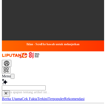
Iklan - Scroll ke bawah untuk melanjutkan
Menu
Tanya apapu
Berita Utama
Cek Fakta
Terkini
Terpopuler
Rekomendasi