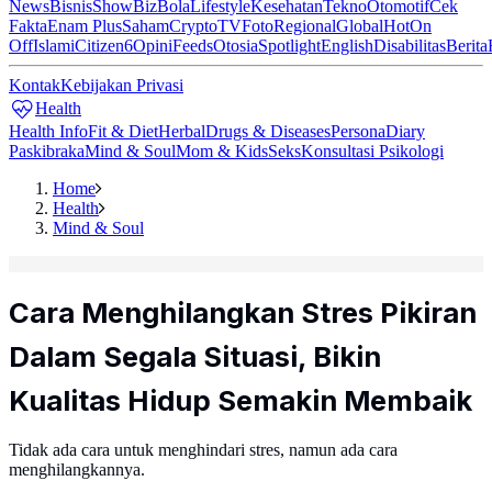
News
Bisnis
ShowBiz
Bola
Lifestyle
Kesehatan
Tekno
Otomotif
Cek
Fakta
Enam Plus
Saham
Crypto
TV
Foto
Regional
Global
Hot
On
Off
Islami
Citizen6
Opini
Feeds
Otosia
Spotlight
English
Disabilitas
Berita
Kontak
Kebijakan Privasi
Health
Health Info
Fit & Diet
Herbal
Drugs & Diseases
Persona
Diary
Paskibraka
Mind & Soul
Mom & Kids
Seks
Konsultasi Psikologi
Home
Health
Mind & Soul
Cara Menghilangkan Stres Pikiran
Dalam Segala Situasi, Bikin
Kualitas Hidup Semakin Membaik
Tidak ada cara untuk menghindari stres, namun ada cara
menghilangkannya.