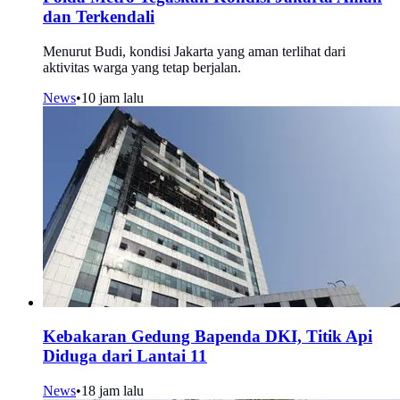
dan Terkendali
Menurut Budi, kondisi Jakarta yang aman terlihat dari
aktivitas warga yang tetap berjalan.
News
•
10 jam lalu
Kebakaran Gedung Bapenda DKI, Titik Api
Diduga dari Lantai 11
News
•
18 jam lalu