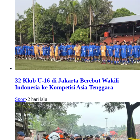
32 Klub U-16 di Jakarta Berebut Wakili
Indonesia ke Kompetisi Asia Tenggara
Sport
•
2 hari lalu