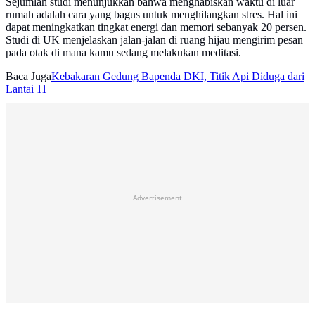
Sejumlah studi menunjukkan bahwa menghabiskan waktu di luar
rumah adalah cara yang bagus untuk menghilangkan stres. Hal ini
dapat meningkatkan tingkat energi dan memori sebanyak 20 persen.
Studi di UK menjelaskan jalan-jalan di ruang hijau mengirim pesan
pada otak di mana kamu sedang melakukan meditasi.
Baca Juga
Kebakaran Gedung Bapenda DKI, Titik Api Diduga dari
Lantai 11
Advertisement