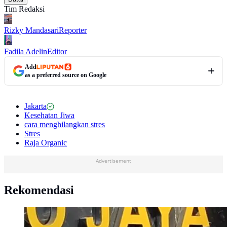
Tim Redaksi
Rizky Mandasari
Reporter
Fadila Adelin
Editor
Add
as a preferred source on Google
Jakarta
Kesehatan Jiwa
cara menghilangkan stres
Stres
Raja Organic
Advertisement
Rekomendasi