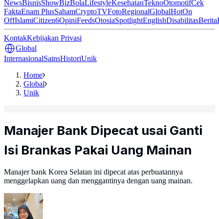
News
Bisnis
ShowBiz
Bola
Lifestyle
Kesehatan
Tekno
Otomotif
Cek
Fakta
Enam Plus
Saham
Crypto
TV
Foto
Regional
Global
Hot
On
Off
Islami
Citizen6
Opini
Feeds
Otosia
Spotlight
English
Disabilitas
Berita
Kontak
Kebijakan Privasi
Global
Internasional
Sains
Histori
Unik
Home
Global
Unik
Manajer Bank Dipecat usai Ganti
Isi Brankas Pakai Uang Mainan
Manajer bank Korea Selatan ini dipecat atas perbuatannya
menggelapkan uang dan menggantinya dengan uang mainan.