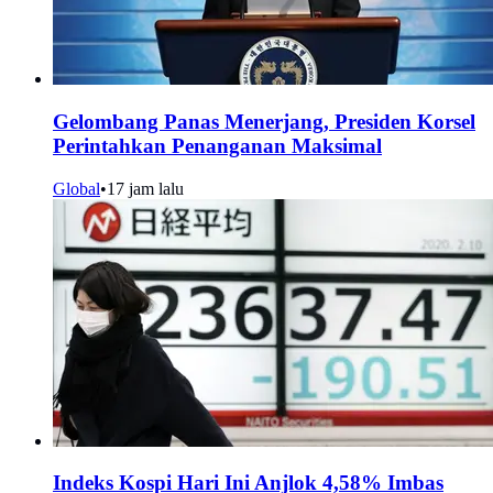
Gelombang Panas Menerjang, Presiden Korsel
Perintahkan Penanganan Maksimal
Global
•
17 jam lalu
Indeks Kospi Hari Ini Anjlok 4,58% Imbas