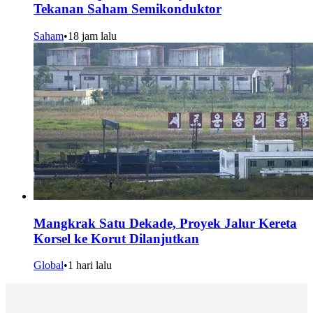
Tekanan Saham Semikonduktor
Saham
•
18 jam lalu
Mangkrak Satu Dekade, Proyek Jalur Kereta
Korsel ke Korut Dilanjutkan
Global
•
1 hari lalu