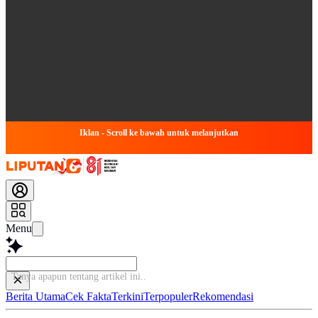
Iklan - Scroll ke bawah untuk melanjutkan
Menu
Tanya apapun tentang artikel ini..
Berita Utama
Cek Fakta
Terkini
Terpopuler
Rekomendasi