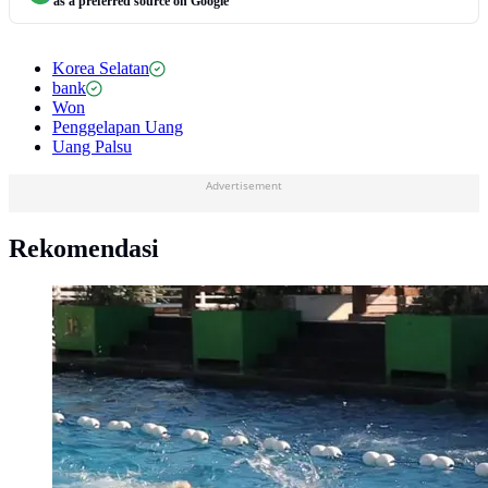
as a preferred source on Google
Korea Selatan
bank
Won
Penggelapan Uang
Uang Palsu
Advertisement
Rekomendasi