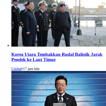
Korea Utara Tembakkan Rudal Balistik Jarak
Pendek ke Laut Timur
Global
•
17 jam lalu