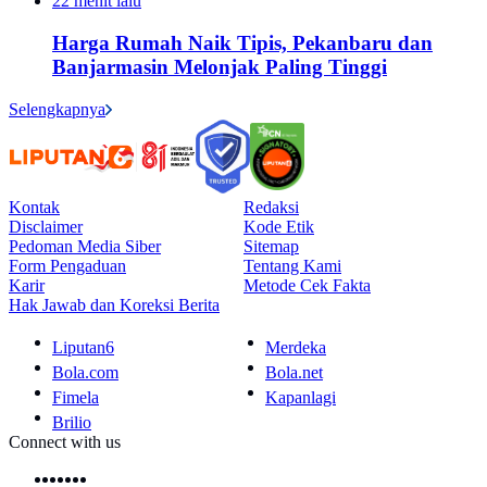
22 menit lalu
Harga Rumah Naik Tipis, Pekanbaru dan
Banjarmasin Melonjak Paling Tinggi
Selengkapnya
Kontak
Redaksi
Disclaimer
Kode Etik
Pedoman Media Siber
Sitemap
Form Pengaduan
Tentang Kami
Karir
Metode Cek Fakta
Hak Jawab dan Koreksi Berita
Liputan6
Merdeka
Bola.com
Bola.net
Fimela
Kapanlagi
Brilio
Connect with us