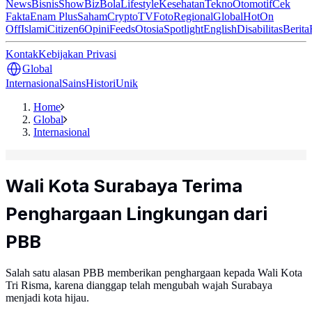
News
Bisnis
ShowBiz
Bola
Lifestyle
Kesehatan
Tekno
Otomotif
Cek
Fakta
Enam Plus
Saham
Crypto
TV
Foto
Regional
Global
Hot
On
Off
Islami
Citizen6
Opini
Feeds
Otosia
Spotlight
English
Disabilitas
Berita
Kontak
Kebijakan Privasi
Global
Internasional
Sains
Histori
Unik
Home
Global
Internasional
Wali Kota Surabaya Terima
Penghargaan Lingkungan dari
PBB
Salah satu alasan PBB memberikan penghargaan kepada Wali Kota
Tri Risma, karena dianggap telah mengubah wajah Surabaya
menjadi kota hijau.