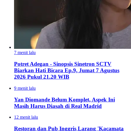
7 menit lalu
Potret Adegan - Sinopsis Sinetron SCTV
Biarkan Hati Bicara Ep.9, Jumat 7 Agustus
2026 Pukul 21.20 WIB
9 menit lalu
Yan Diomande Belum Komplet, Aspek Ini
Masih Harus Diasah di Real Madrid
12 menit lalu
Restoran dan Pub Inggris Larang 'Kacamata