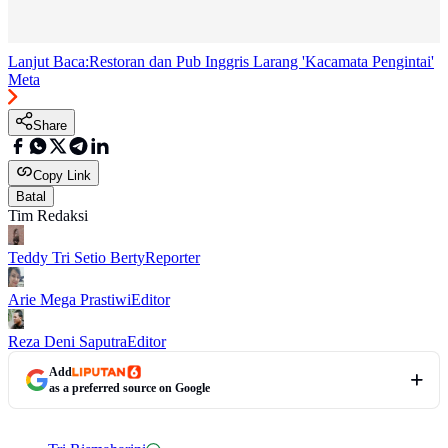
Lanjut Baca:
Restoran dan Pub Inggris Larang 'Kacamata Pengintai'
Meta
Share
Copy Link
Batal
Tim Redaksi
Teddy Tri Setio Berty
Reporter
Arie Mega Prastiwi
Editor
Reza Deni Saputra
Editor
Add
as a preferred source on Google