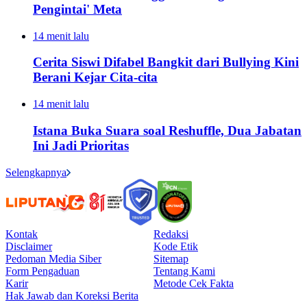
Pengintai' Meta
14 menit lalu
Cerita Siswi Difabel Bangkit dari Bullying Kini
Berani Kejar Cita-cita
14 menit lalu
Istana Buka Suara soal Reshuffle, Dua Jabatan
Ini Jadi Prioritas
Selengkapnya
Kontak
Redaksi
Disclaimer
Kode Etik
Pedoman Media Siber
Sitemap
Form Pengaduan
Tentang Kami
Karir
Metode Cek Fakta
Hak Jawab dan Koreksi Berita