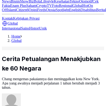
News
Bisnis
ShowBiz
Bola
Lifestyle
Kesehatan
Tekno
Otomotif
Cek
Fakta
Enam Plus
Saham
Crypto
TV
Foto
Regional
Global
Hot
On
Off
Islami
Citizen6
Opini
Feeds
Otosia
Spotlight
English
Disabilitas
Berita
Kontak
Kebijakan Privasi
Global
Internasional
Sains
Histori
Unik
Home
Global
Cerita Petualangan Menakjubkan
ke 60 Negara
Chang mengemas pakaiannya dan meninggalkan kota New York.
Apa yang awalnya menjadi perjalanan 1 tahun berubah menjadi 3
tahun.