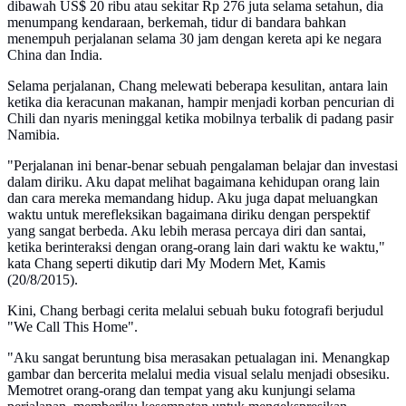
dibawah US$ 20 ribu atau sekitar Rp 276 juta selama setahun, dia
menumpang kendaraan, berkemah, tidur di bandara bahkan
menempuh perjalanan selama 30 jam dengan kereta api ke negara
China dan India.
Selama perjalanan, Chang melewati beberapa kesulitan, antara lain
ketika dia keracunan makanan, hampir menjadi korban pencurian di
Chili dan nyaris meninggal ketika mobilnya terbalik di padang pasir
Namibia.
"Perjalanan ini benar-benar sebuah pengalaman belajar dan investasi
dalam diriku. Aku dapat melihat bagaimana kehidupan orang lain
dan cara mereka memandang hidup. Aku juga dapat meluangkan
waktu untuk merefleksikan bagaimana diriku dengan perspektif
yang sangat berbeda. Aku lebih merasa percaya diri dan santai,
ketika berinteraksi dengan orang-orang lain dari waktu ke waktu,"
kata Chang seperti dikutip dari My Modern Met, Kamis
(20/8/2015).
Kini, Chang berbagi cerita melalui sebuah buku fotografi berjudul
"We Call This Home".
"Aku sangat beruntung bisa merasakan petualagan ini. Menangkap
gambar dan bercerita melalui media visual selalu menjadi obsesiku.
Memotret orang-orang dan tempat yang aku kunjungi selama