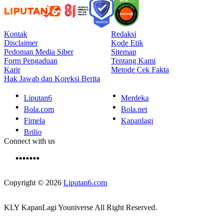
Kontak
Redaksi
Disclaimer
Kode Etik
Pedoman Media Siber
Sitemap
Form Pengaduan
Tentang Kami
Karir
Metode Cek Fakta
Hak Jawab dan Koreksi Berita
Liputan6
Merdeka
Bola.com
Bola.net
Fimela
Kapanlagi
Brilio
Connect with us
Copyright © 2026
Liputan6.com
KLY KapanLagi Youniverse All Right Reserved.