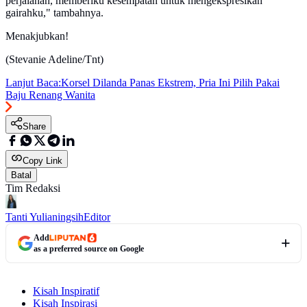
perjalanan, memberiku kesempatan untuk mengekspresikan
gairahku," tambahnya.
Menakjubkan!
(Stevanie Adeline/Tnt)
Lanjut Baca:
Korsel Dilanda Panas Ekstrem, Pria Ini Pilih Pakai
Baju Renang Wanita
Share
Copy Link
Batal
Tim Redaksi
Tanti Yulianingsih
Editor
Add
as a preferred source on Google
Kisah Inspiratif
Kisah Inspirasi