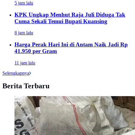
5 jam lalu
KPK Ungkap Menhut Raja Juli Diduga Tak
Cuma Sekali Temui Bupati Kuansing
8 jam lalu
Harga Perak Hari Ini di Antam Naik Jadi Rp
41.950 per Gram
11 jam lalu
Selengkapnya
Berita Terbaru