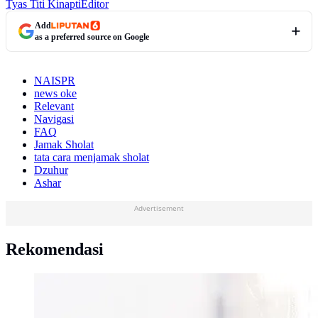
Tyas Titi Kinapti
Editor
Add
as a preferred source on Google
NAISPR
news oke
Relevant
Navigasi
FAQ
Jamak Sholat
tata cara menjamak sholat
Dzuhur
Ashar
Advertisement
Rekomendasi