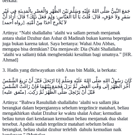
berkata:
جَمَعَ النَّبِيُّ صَلَّى اللهُ عَلَيْهِ وَسَلَّمَ بَيْنَ الظُّهْرِ وَالْعَصْرِ بِالْمَدِينَةِ فِي غَيْرِ
سَفَرٍ وَلا خَوْفٍ، قَالَ: قُلْتُ يَا أَبَا الْعَبَّاسِ: وَلِمَ فَعَلَ ذَلِكَ؟ قَالَ: أَرَادَ أَنْ
لاَ يُحْرِجَ أَحَدًا مِنْ أُمَّتِهِ. [رواه أحمد]
Artinya: “Nabi shallallahu ‘alaihi wa sallam pernah menjamak
antara shalat Dzuhur dan Ashar di Madinah bukan karena bepergian
juga bukan karena takut. Saya bertanya: Wahai Abu Abbas,
mengapa bisa demikian? Dia menjawab: Dia (Nabi Shallallahu
‘alaihi wa sallam) tidak menghendaki kesulitan bagi umatnya.” [HR.
Ahmad]
3. Hadis yang diriwayatkan oleh Anas bin Malik, ia berkata:
كَانَ رَسُولُ اللهِ صَلَّى اللهُ عَلَيْهِ وَسَلَّمَ إِذَا ارْتَحَلَ قَبْلَ أَنْ تَزِيغَ الشَّمْسُ
أَخَّرَ الظُّهْرَ إِلَى وَقْتِ الْعَصْرِ ثُمَّ نَزَلَ فَجَمَعَ بَيْنَهُمَا فَإِنْ زَاغَتْ الشَّمْسُ
قَبْلَ أَنْ يَرْتَحِلَ صَلَّى الظُّهْرَ ثُمَّ رَكِبَ. [متّفق عليه]
Artinya: “Bahwa Rasulullah shallallahu ‘alaihi wa sallam jika
berangkat dalam bepergiannya sebelum tergelincir matahari, beliau
mengakhirkan shalat Dzuhur ke waktu shalat Ashar; kemudian
beliau turun dari kendaraan kemudian beliau menjamak dua shalat
tersebut. Apabila sudah tergelincir matahari sebelum beliau
berangkat, beliau shalat dzuhur terlebih dahulu kemudian naik
kendaraan.” [Muttafaq