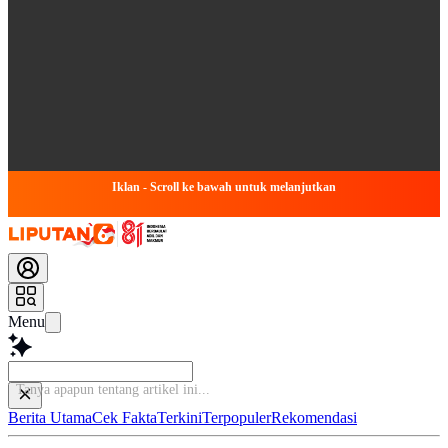
Iklan - Scroll ke bawah untuk melanjutkan
Menu
Tanya
Berita Utama
Cek Fakta
Terkini
Terpopuler
Rekomendasi