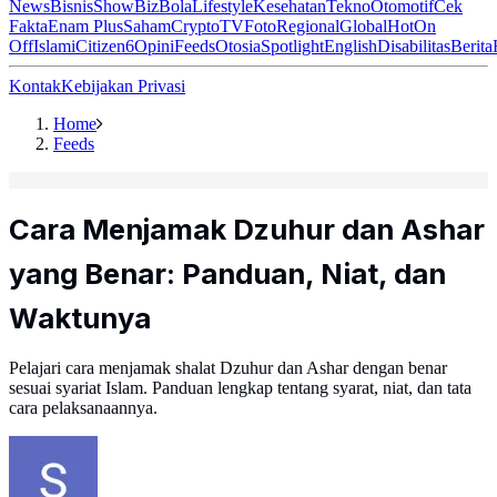
News
Bisnis
ShowBiz
Bola
Lifestyle
Kesehatan
Tekno
Otomotif
Cek
Fakta
Enam Plus
Saham
Crypto
TV
Foto
Regional
Global
Hot
On
Off
Islami
Citizen6
Opini
Feeds
Otosia
Spotlight
English
Disabilitas
Berita
Kontak
Kebijakan Privasi
Home
Feeds
Cara Menjamak Dzuhur dan Ashar
yang Benar: Panduan, Niat, dan
Waktunya
Pelajari cara menjamak shalat Dzuhur dan Ashar dengan benar
sesuai syariat Islam. Panduan lengkap tentang syarat, niat, dan tata
cara pelaksanaannya.