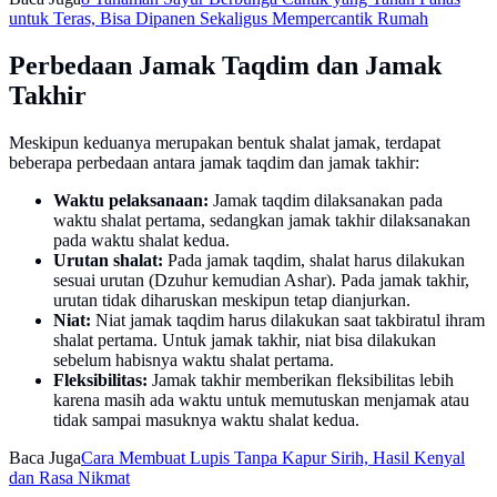
untuk Teras, Bisa Dipanen Sekaligus Mempercantik Rumah
Perbedaan Jamak Taqdim dan Jamak
Takhir
Meskipun keduanya merupakan bentuk shalat jamak, terdapat
beberapa perbedaan antara jamak taqdim dan jamak takhir:
Waktu pelaksanaan:
Jamak taqdim dilaksanakan pada
waktu shalat pertama, sedangkan jamak takhir dilaksanakan
pada waktu shalat kedua.
Urutan shalat:
Pada jamak taqdim, shalat harus dilakukan
sesuai urutan (Dzuhur kemudian Ashar). Pada jamak takhir,
urutan tidak diharuskan meskipun tetap dianjurkan.
Niat:
Niat jamak taqdim harus dilakukan saat takbiratul ihram
shalat pertama. Untuk jamak takhir, niat bisa dilakukan
sebelum habisnya waktu shalat pertama.
Fleksibilitas:
Jamak takhir memberikan fleksibilitas lebih
karena masih ada waktu untuk memutuskan menjamak atau
tidak sampai masuknya waktu shalat kedua.
Baca Juga
Cara Membuat Lupis Tanpa Kapur Sirih, Hasil Kenyal
dan Rasa Nikmat