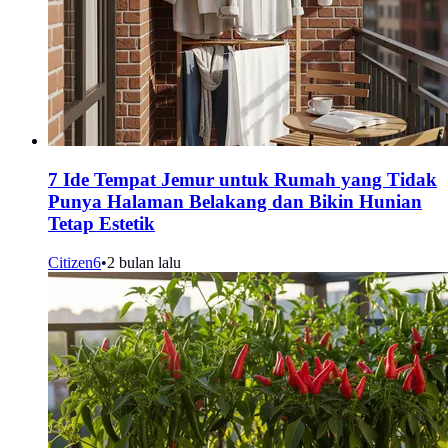
7 Ide Tempat Jemur untuk Rumah yang Tidak
Punya Halaman Belakang dan Bikin Hunian
Tetap Estetik
Citizen6
•
2 bulan lalu