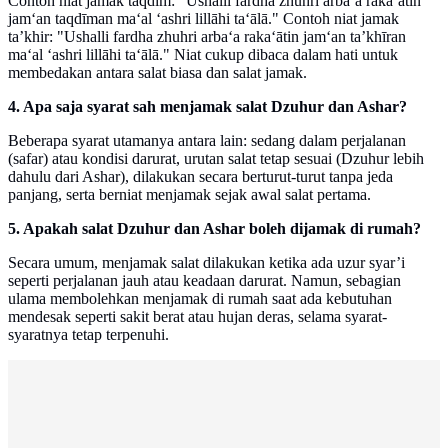
Contoh niat jamak taqdim: "Ushalli fardha zhuhri arba‘a raka‘ātin
jam‘an taqdīman ma‘al ‘ashri lillāhi ta‘ālā." Contoh niat jamak
ta’khir: "Ushalli fardha zhuhri arba‘a raka‘ātin jam‘an ta’khīran
ma‘al ‘ashri lillāhi ta‘ālā." Niat cukup dibaca dalam hati untuk
membedakan antara salat biasa dan salat jamak.
4. Apa saja syarat sah menjamak salat Dzuhur dan Ashar?
Beberapa syarat utamanya antara lain: sedang dalam perjalanan
(safar) atau kondisi darurat, urutan salat tetap sesuai (Dzuhur lebih
dahulu dari Ashar), dilakukan secara berturut-turut tanpa jeda
panjang, serta berniat menjamak sejak awal salat pertama.
5. Apakah salat Dzuhur dan Ashar boleh dijamak di rumah?
Secara umum, menjamak salat dilakukan ketika ada uzur syar’i
seperti perjalanan jauh atau keadaan darurat. Namun, sebagian
ulama membolehkan menjamak di rumah saat ada kebutuhan
mendesak seperti sakit berat atau hujan deras, selama syarat-
syaratnya tetap terpenuhi.