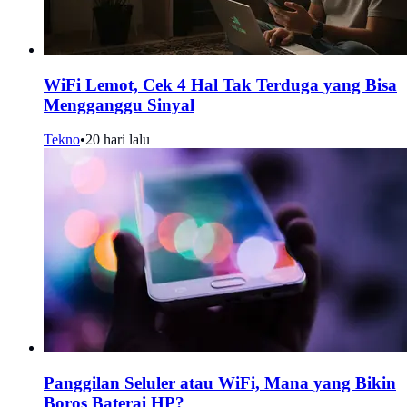
WiFi Lemot, Cek 4 Hal Tak Terduga yang Bisa
Mengganggu Sinyal
Tekno
•
20 hari lalu
Panggilan Seluler atau WiFi, Mana yang Bikin
Boros Baterai HP?