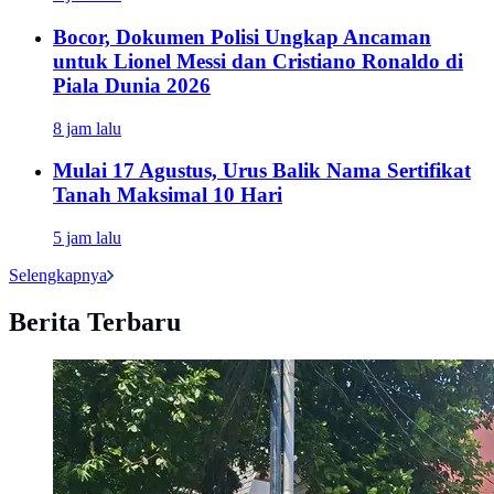
Bocor, Dokumen Polisi Ungkap Ancaman
untuk Lionel Messi dan Cristiano Ronaldo di
Piala Dunia 2026
8 jam lalu
Mulai 17 Agustus, Urus Balik Nama Sertifikat
Tanah Maksimal 10 Hari
5 jam lalu
Selengkapnya
Berita Terbaru