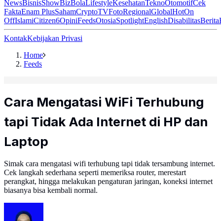
News
Bisnis
ShowBiz
Bola
Lifestyle
Kesehatan
Tekno
Otomotif
Cek
Fakta
Enam Plus
Saham
Crypto
TV
Foto
Regional
Global
Hot
On
Off
Islami
Citizen6
Opini
Feeds
Otosia
Spotlight
English
Disabilitas
Berita
Kontak
Kebijakan Privasi
Home
Feeds
Cara Mengatasi WiFi Terhubung
tapi Tidak Ada Internet di HP dan
Laptop
Simak cara mengatasi wifi terhubung tapi tidak tersambung internet.
Cek langkah sederhana seperti memeriksa router, merestart
perangkat, hingga melakukan pengaturan jaringan, koneksi internet
biasanya bisa kembali normal.