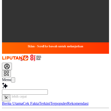
Iklan - Scroll ke bawah untuk melanjutkan
Menu
Baca lebih ce
Berita Utama
Cek Fakta
Terkini
Terpopuler
Rekomendasi