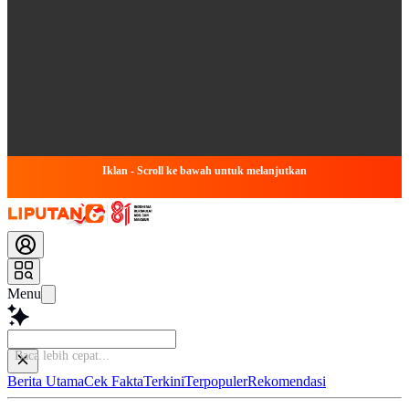
Iklan - Scroll ke bawah untuk melanjutkan
Menu
Si
Berita Utama
Cek Fakta
Terkini
Terpopuler
Rekomendasi