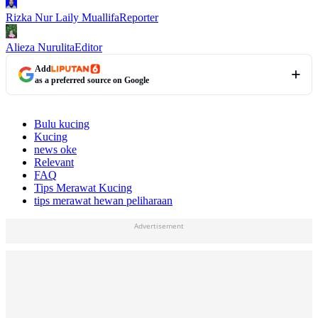
Rizka Nur Laily Muallifa
Reporter
Alieza Nurulita
Editor
Add
as a preferred source on Google
Bulu kucing
Kucing
news oke
Relevant
FAQ
Tips Merawat Kucing
tips merawat hewan peliharaan
Advertisement