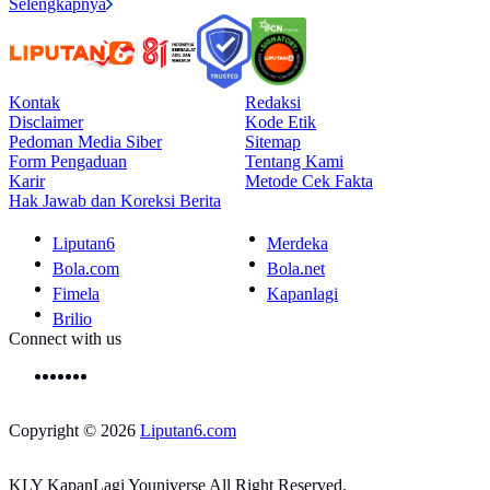
Selengkapnya
Kontak
Redaksi
Disclaimer
Kode Etik
Pedoman Media Siber
Sitemap
Form Pengaduan
Tentang Kami
Karir
Metode Cek Fakta
Hak Jawab dan Koreksi Berita
Liputan6
Merdeka
Bola.com
Bola.net
Fimela
Kapanlagi
Brilio
Connect with us
Copyright © 2026
Liputan6.com
KLY KapanLagi Youniverse All Right Reserved.