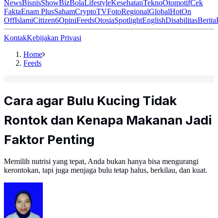
News
Bisnis
ShowBiz
Bola
Lifestyle
Kesehatan
Tekno
Otomotif
Cek
Fakta
Enam Plus
Saham
Crypto
TV
Foto
Regional
Global
Hot
On
Off
Islami
Citizen6
Opini
Feeds
Otosia
Spotlight
English
Disabilitas
Berita
Kontak
Kebijakan Privasi
Home
Feeds
Cara agar Bulu Kucing Tidak
Rontok dan Kenapa Makanan Jadi
Faktor Penting
Memilih nutrisi yang tepat, Anda bukan hanya bisa mengurangi
kerontokan, tapi juga menjaga bulu tetap halus, berkilau, dan kuat.