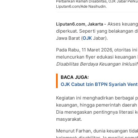
Perbankan Ramah Disabilitas, OJK Jabar Perkua
Liputan6.com/Ade Nasihudin.
Akses keuang
Liputan6.com, Jakarta -
diperkuat. Seperti yang belakangan d
Jawa Barat (
OJK
Jabar).
Pada Rabu, 11 Maret 2026, otoritas i
meluncurkan flyer edukasi keuangan 
Disabilitas Berdaya Keuangan Inklusif
BACA JUGA:
OJK Cabut Izin BTPN Syariah Ventu
Kegiatan ini menghadirkan berbagai pi
keuangan, hingga pemerintah daerah
Dia menegaskan pentingnya literasi k
masyarakat.
Menurut Farhan, dunia keuangan tidak
kelompok disabilitas. Ia menilai pe