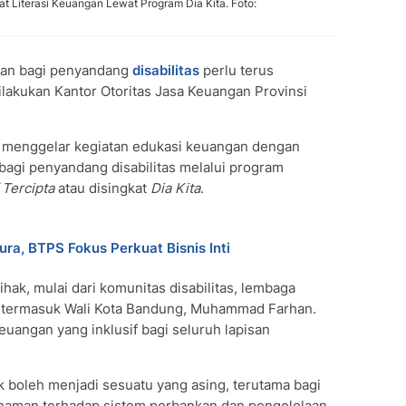
t Literasi Keuangan Lewat Program Dia Kita. Foto:
an bagi penyandang
disabilitas
perlu terus
ilakukan Kantor Otoritas Jasa Keuangan Provinsi
ni menggelar kegiatan edukasi keuangan dengan
bagi penyandang disabilitas melalui program
 Tercipta
atau disingkat
Dia Kita
.
ra, BTPS Fokus Perkuat Bisnis Inti
hak, mulai dari komunitas disabilitas, lembaga
 termasuk Wali Kota Bandung, Muhammad Farhan.
euangan yang inklusif bagi seluruh lapisan
 boleh menjadi sesuatu yang asing, terutama bagi
mahaman terhadap sistem perbankan dan pengelolaan