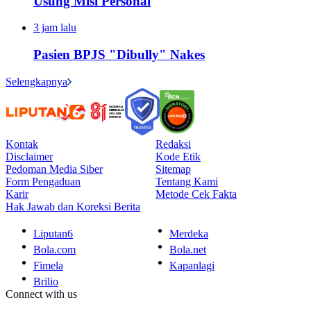
Usung Misi Personal
3 jam lalu
Pasien BPJS "Dibully" Nakes
Selengkapnya
Kontak
Redaksi
Disclaimer
Kode Etik
Pedoman Media Siber
Sitemap
Form Pengaduan
Tentang Kami
Karir
Metode Cek Fakta
Hak Jawab dan Koreksi Berita
Liputan6
Merdeka
Bola.com
Bola.net
Fimela
Kapanlagi
Brilio
Connect with us