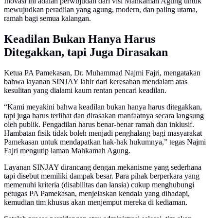
Inovasi ini adalah perwujudan dari visi Mahkamah Agung untuk
mewujudkan peradilan yang agung, modern, dan paling utama,
ramah bagi semua kalangan.
Keadilan Bukan Hanya Harus
Ditegakkan, tapi Juga Dirasakan
Ketua PA Pamekasan, Dr. Muhammad Najmi Fajri, mengatakan
bahwa layanan SINJAY lahir dari keresahan mendalam atas
kesulitan yang dialami kaum rentan pencari keadilan.
“Kami meyakini bahwa keadilan bukan hanya harus ditegakkan,
tapi juga harus terlihat dan dirasakan manfaatnya secara langsung
oleh publik. Pengadilan harus benar-benar ramah dan inklusif.
Hambatan fisik tidak boleh menjadi penghalang bagi masyarakat
Pamekasan untuk mendapatkan hak-hak hukumnya,” tegas Najmi
Fajri mengutip laman Mahkamah Agung.
Layanan SINJAY dirancang dengan mekanisme yang sederhana
tapi disebut memiliki dampak besar. Para pihak berperkara yang
memenuhi kriteria (disabilitas dan lansia) cukup menghubungi
petugas PA Pamekasan, menjelaskan kendala yang dihadapi,
kemudian tim khusus akan menjemput mereka di kediaman.