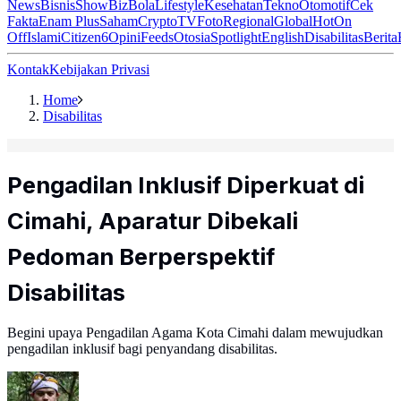
News
Bisnis
ShowBiz
Bola
Lifestyle
Kesehatan
Tekno
Otomotif
Cek
Fakta
Enam Plus
Saham
Crypto
TV
Foto
Regional
Global
Hot
On
Off
Islami
Citizen6
Opini
Feeds
Otosia
Spotlight
English
Disabilitas
Berita
Kontak
Kebijakan Privasi
Home
Disabilitas
Pengadilan Inklusif Diperkuat di
Cimahi, Aparatur Dibekali
Pedoman Berperspektif
Disabilitas
Begini upaya Pengadilan Agama Kota Cimahi dalam mewujudkan
pengadilan inklusif bagi penyandang disabilitas.