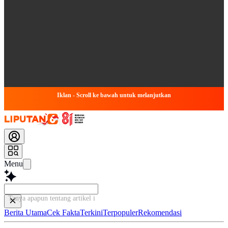
Iklan - Scroll ke bawah untuk melanjutkan
Menu
Tanya apapun tentang artikel ini...
Berita Utama
Cek Fakta
Terkini
Terpopuler
Rekomendasi