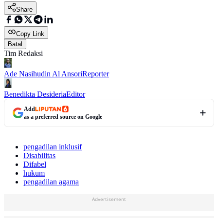
Share
Copy Link
Batal
Tim Redaksi
Ade Nasihudin Al Ansori
Reporter
Benedikta Desideria
Editor
Add
as a preferred source on Google
pengadilan inklusif
Disabilitas
Difabel
hukum
pengadilan agama
Advertisement