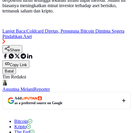
berpotensi turun sehingga tekanan inflasi dapat mereda. Situasi ini
biasanya meningkatkan minat investor terhadap aset berisiko,
termasuk saham dan kripto.
Lanjut Baca:
Coldcard Diretas, Pengguna Bitcoin Diminta Segera
Pindahkan Aset
Share
Copy Link
Batal
Tim Redaksi
Agustina Melani
Reporter
Add
as a preferred source on Google
Bitcoin
Kripto
The Fed