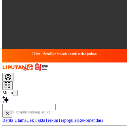
Iklan - Scroll ke bawah untuk melanjutkan
Menu
Tanya apapun tentang artikel ini...
Berita Utama
Cek Fakta
Terkini
Terpopuler
Rekomendasi