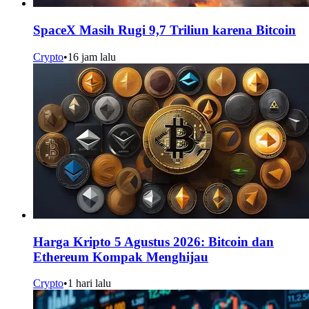
SpaceX Masih Rugi 9,7 Triliun karena Bitcoin
Crypto
•
16 jam lalu
Harga Kripto 5 Agustus 2026: Bitcoin dan
Ethereum Kompak Menghijau
Crypto
•
1 hari lalu