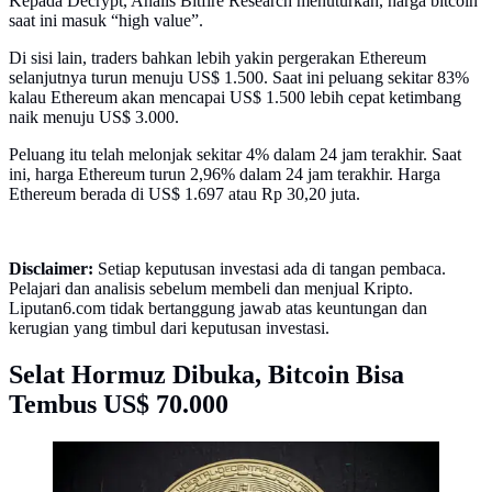
Kepada Decrypt, Analis Bitfire Research menuturkan, harga bitcoin
saat ini masuk “high value”.
Di sisi lain, traders bahkan lebih yakin pergerakan Ethereum
selanjutnya turun menuju US$ 1.500. Saat ini peluang sekitar 83%
kalau Ethereum akan mencapai US$ 1.500 lebih cepat ketimbang
naik menuju US$ 3.000.
Peluang itu telah melonjak sekitar 4% dalam 24 jam terakhir. Saat
ini, harga Ethereum turun 2,96% dalam 24 jam terakhir. Harga
Ethereum berada di US$ 1.697 atau Rp 30,20 juta.
Disclaimer:
Setiap keputusan investasi ada di tangan pembaca.
Pelajari dan analisis sebelum membeli dan menjual Kripto.
Liputan6.com tidak bertanggung jawab atas keuntungan dan
kerugian yang timbul dari keputusan investasi.
Selat Hormuz Dibuka, Bitcoin Bisa
Tembus US$ 70.000
Ilustrasi Bitcoin. (Foto: Unsplash/Thought Catalog)