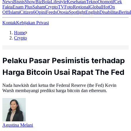
News
Bisnis
ShowBiz
Bola
Lifestyle
Kesehatan
Tekno
Otomotif
Cek
Fakta
Enam Plus
Saham
Crypto
TV
Foto
Regional
Global
Hot
On
Off
Islami
Citizen6
Opini
Feeds
Otosia
Spotlight
English
Disabilitas
Berita
Kontak
Kebijakan Privasi
Home
Crypto
Pelaku Pasar Pesimistis terhadap
Harga Bitcoin Usai Rapat The Fed
Nada hawkish dari ketua the Federal Reserve (the Fed) Kevin
Warsh membayangi prediksi harga bitcoin dan ethereum.
Agustina Melani