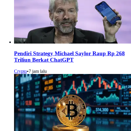
Pendiri Strategy Michael Saylor Raup Rp 268
Triliun Berkat ChatGPT
Crypto
•
7 jam lalu