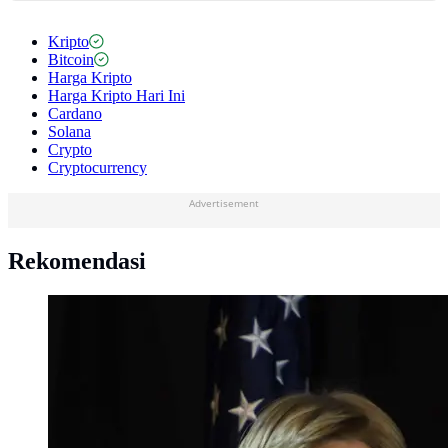
Kripto
Bitcoin
Harga Kripto
Harga Kripto Hari Ini
Cardano
Solana
Crypto
Cryptocurrency
Advertisement
Rekomendasi