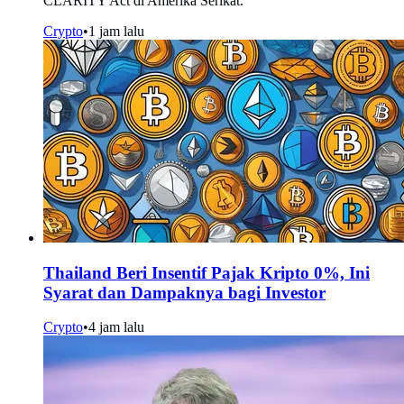
CLARITY Act di Amerika Serikat.
Crypto
•
1 jam lalu
Thailand Beri Insentif Pajak Kripto 0%, Ini
Syarat dan Dampaknya bagi Investor
Crypto
•
4 jam lalu