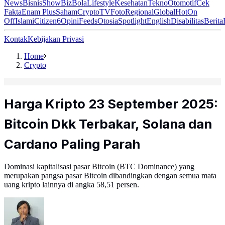
News
Bisnis
ShowBiz
Bola
Lifestyle
Kesehatan
Tekno
Otomotif
Cek
Fakta
Enam Plus
Saham
Crypto
TV
Foto
Regional
Global
Hot
On
Off
Islami
Citizen6
Opini
Feeds
Otosia
Spotlight
English
Disabilitas
Berita
Kontak
Kebijakan Privasi
Home
Crypto
Harga Kripto 23 September 2025:
Bitcoin Dkk Terbakar, Solana dan
Cardano Paling Parah
Dominasi kapitalisasi pasar Bitcoin (BTC Dominance) yang
merupakan pangsa pasar Bitcoin dibandingkan dengan semua mata
uang kripto lainnya di angka 58,51 persen.