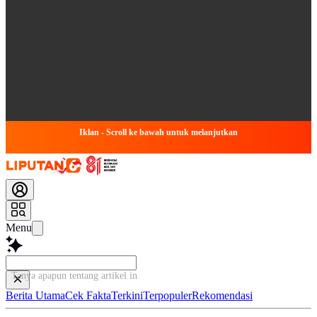
Iklan - Scroll ke bawah untuk melanjutkan
Menu
Tanya apapun tentang artikel ini...
Berita Utama
Cek Fakta
Terkini
Terpopuler
Rekomendasi