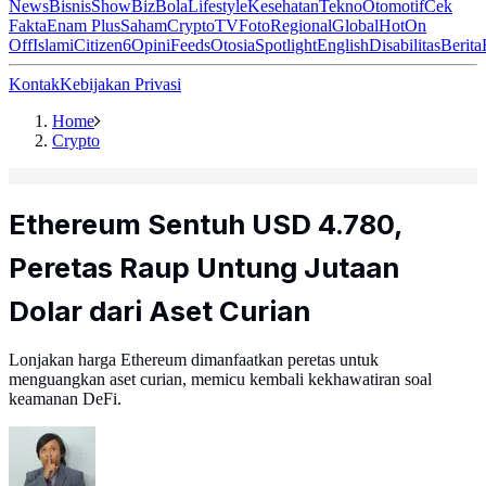
News
Bisnis
ShowBiz
Bola
Lifestyle
Kesehatan
Tekno
Otomotif
Cek
Fakta
Enam Plus
Saham
Crypto
TV
Foto
Regional
Global
Hot
On
Off
Islami
Citizen6
Opini
Feeds
Otosia
Spotlight
English
Disabilitas
Berita
Kontak
Kebijakan Privasi
Home
Crypto
Ethereum Sentuh USD 4.780,
Peretas Raup Untung Jutaan
Dolar dari Aset Curian
Lonjakan harga Ethereum dimanfaatkan peretas untuk
menguangkan aset curian, memicu kembali kekhawatiran soal
keamanan DeFi.