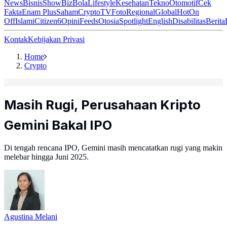
News
Bisnis
ShowBiz
Bola
Lifestyle
Kesehatan
Tekno
Otomotif
Cek
Fakta
Enam Plus
Saham
Crypto
TV
Foto
Regional
Global
Hot
On
Off
Islami
Citizen6
Opini
Feeds
Otosia
Spotlight
English
Disabilitas
Berita
Kontak
Kebijakan Privasi
Home
Crypto
Masih Rugi, Perusahaan Kripto
Gemini Bakal IPO
Di tengah rencana IPO, Gemini masih mencatatkan rugi yang makin
melebar hingga Juni 2025.
Agustina Melani