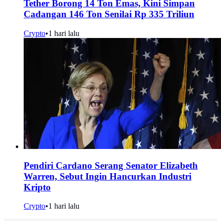
Tether Borong 14 Ton Emas, Kini Simpan
Cadangan 146 Ton Senilai Rp 335 Triliun
Crypto
•
1 hari lalu
Pendiri Cardano Serang Senator Elizabeth
Warren, Sebut Ingin Hancurkan Industri
Kripto
Crypto
•
1 hari lalu