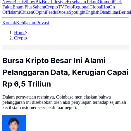
News
Bisnis
ShowBiz
Bola
Lifestyle
Kesehatan
Tekno
Otomotif
Cek
Fakta
Enam Plus
Saham
Crypto
TV
Foto
Regional
Global
Hot
On
Off
Islami
Citizen6
Opini
Feeds
Otosia
Spotlight
English
Disabilitas
Berita
Kontak
Kebijakan Privasi
Home
Crypto
Bursa Kripto Besar Ini Alami
Pelanggaran Data, Kerugian Capai
Rp 6,5 Triliun
Dalam pernyataan resminya, Coinbase menjelaskan bahwa
pelanggaran ini disebabkan oleh aksi penyuapan terhadap sejumlah
kecil staf customer service di luar negeri.