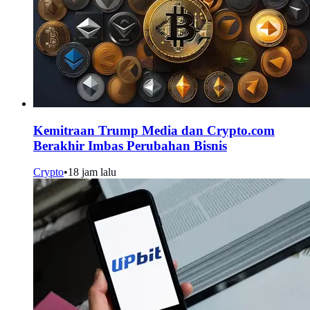
Kemitraan Trump Media dan Crypto.com
Berakhir Imbas Perubahan Bisnis
Crypto
•
18 jam lalu