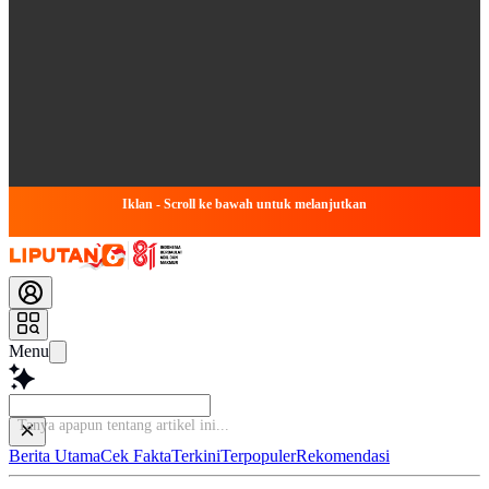
Iklan - Scroll ke bawah untuk melanjutkan
Menu
Berita Utama
Cek Fakta
Terkini
Terpopuler
Rekomendasi