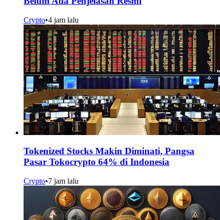
Belum Ada Penjelasan Resmi
Crypto
•
4 jam lalu
Tokenized Stocks Makin Diminati, Pangsa
Pasar Tokocrypto 64% di Indonesia
Crypto
•
7 jam lalu