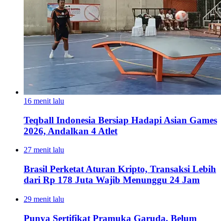
16 menit lalu
Teqball Indonesia Bersiap Hadapi Asian Games
2026, Andalkan 4 Atlet
27 menit lalu
Brasil Perketat Aturan Kripto, Transaksi Lebih
dari Rp 178 Juta Wajib Menunggu 24 Jam
29 menit lalu
Punya Sertifikat Pramuka Garuda, Belum