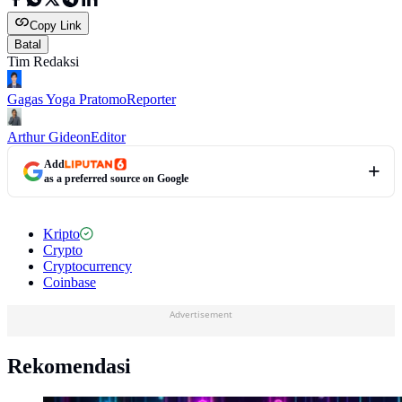
Copy Link
Batal
Tim Redaksi
Gagas Yoga Pratomo
Reporter
Arthur Gideon
Editor
Add
as a preferred source on Google
Kripto
Crypto
Cryptocurrency
Coinbase
Advertisement
Rekomendasi