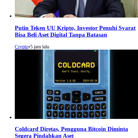
Putin Teken UU Kripto, Investor Penuhi Syarat
Bisa Beli Aset Digital Tanpa Batasan
Crypto
•
5 jam lalu
Coldcard Diretas, Pengguna Bitcoin Diminta
Segera Pindahkan Aset