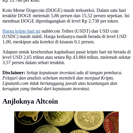
Rp 33.746 per koin.
Koin Meme Dogecoin (DOGE) masih terkoreksi. Dalam satu hari
terakhir DOGE melemah 5,86 persen dan 15,52 persen sepekan. Ini
membuat DOGE diperdagangkan di level Rp 2.738 per token.
Harga kripto hari ini
stablecoin Tether (USDT) dan USD coin
(USDC) masih stabil. Harga keduanya masih berada di level USD
1,00, meskipun ada koreksi di kisaran 0,1 persen.
Adapun untuk keseluruhan kapitalisasi pasar kripto hari ini berada di
level USD 2,65 triliun atau setara Rp 43.884 triliun, melemah sekitar
3,57 persen dalam sehari terakhir.
Disclaimer:
Setiap keputusan investasi ada di tangan pembaca.
Pelajari dan analisis sebelum membeli dan menjual Kripto.
Liputan6.com tidak bertanggung jawab atas keuntungan dan
kerugian yang timbul dari keputusan investasi.
Anjloknya Altcoin
Ilustrasi Kripto atau Crypto. Foto: Unsplash/Traxer