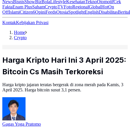
News
Bisnis
ShowBiz
Bola
Lifestyle
Kesehatan
Tekno
Otomotif
Cek
Fakta
Enam Plus
Saham
Crypto
TV
Foto
Regional
Global
Hot
On
Off
Islami
Citizen6
Opini
Feeds
Otosia
Spotlight
English
Disabilitas
Berita
Kontak
Kebijakan Privasi
Home
Crypto
Harga Kripto Hari Ini 3 April 2025:
Bitcoin Cs Masih Terkoreksi
Harga kripto jajaran teratas bergerak di zona merah pada Kamis, 3
April 2025. Harga bitcoin susut 3,1 persen.
Gagas Yoga Pratomo