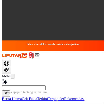
Iklan - Scroll ke bawah untuk melanjutkan
Menu
Tanya apapun
Berita Utama
Cek Fakta
Terkini
Terpopuler
Rekomendasi