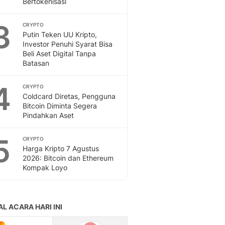
Bertokenisasi
Feeds
Feeds Liputan6: Kumpul
3
CRYPTO
Terbaru Harian
Putin Teken UU Kripto,
Otosia
Investor Penuhi Syarat Bisa
Beli Aset Digital Tanpa
Otosia
Batasan
Spotlight
Berita Terkini, Kabar Te
4
CRYPTO
Dan Dunia - Liputan6.
Coldcard Diretas, Pengguna
English
Bitcoin Diminta Segera
Exploring Knowledge, T
Pindahkan Aset
En.Liputan6.com
Disabilitas
5
CRYPTO
Disabilitas Berita Terkini
Harga Kripto 7 Agustus
Harian, Berita Terbaru,
2026: Bitcoin dan Ethereum
Kompak Loyo
Berita
Berita Hari Ini Politik,
Health
Kabar Berita Terbaru D
Diet, Herbal Terbaik