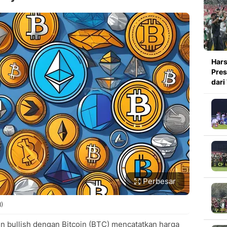
Hars
Pres
dari
Perbesar
I)
n bullish dengan Bitcoin (BTC) mencatatkan harga