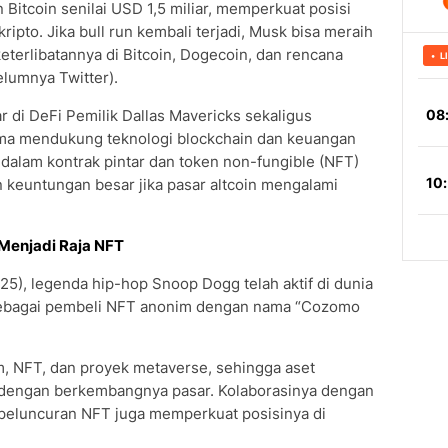
itcoin senilai USD 1,5 miliar, memperkuat posisi
ipto. Jika bull run kembali terjadi, Musk bisa meraih
terlibatannya di Bitcoin, Dogecoin, dan rencana
lumnya Twitter).
 di DeFi Pemilik Dallas Mavericks sekaligus
ama mendukung teknologi blockchain dan keuangan
a dalam kontrak pintar dan token non-fungible (NFT)
 keuntungan besar jika pasar altcoin mengalami
Menjadi Raja NFT
25), legenda hip-hop Snoop Dogg telah aktif di dunia
 sebagai pembeli NFT anonim dengan nama “Cozomo
m, NFT, dan proyek metaverse, sehingga aset
ing dengan berkembangnya pasar. Kolaborasinya dengan
peluncuran NFT juga memperkuat posisinya di