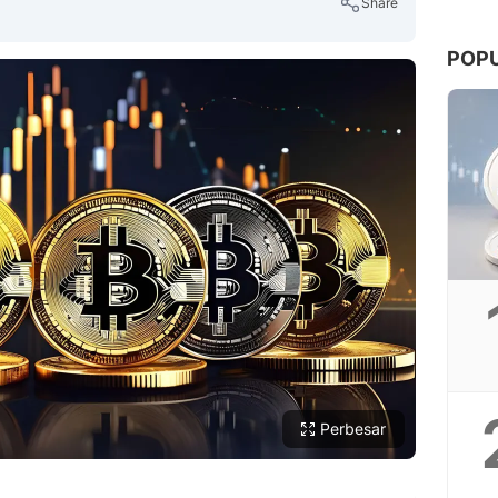
Share
POP
Copy Link
Perbesar