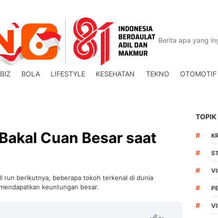
BIZ
BOLA
LIFESTYLE
KESEHATAN
TEKNO
OTOMOTIF
TOPIK
 Bakal Cuan Besar saat
#
K
#
S
#
V
l run berikutnya, beberapa tokoh terkenal di dunia
ng mendapatkan keuntungan besar.
#
P
#
VI