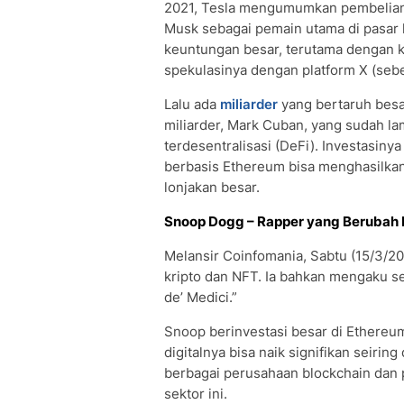
2021, Tesla mengumumkan pembelian B
Musk sebagai pemain utama di pasar kr
keuntungan besar, terutama dengan ke
spekulasinya dengan platform X (sebe
Lalu ada
miliarder
yang bertaruh besar
miliarder, Mark Cuban, yang sudah l
terdesentralisasi (DeFi). Investasiny
berbasis Ethereum bisa menghasilkan
lonjakan besar.
Snoop Dogg – Rapper yang Berubah 
Melansir Coinfomania, Sabtu (15/3/20
kripto dan NFT. Ia bahkan mengaku
de’ Medici.”
Snoop berinvestasi besar di Ethereu
digitalnya bisa naik signifikan seir
berbagai perusahaan blockchain dan 
sektor ini.