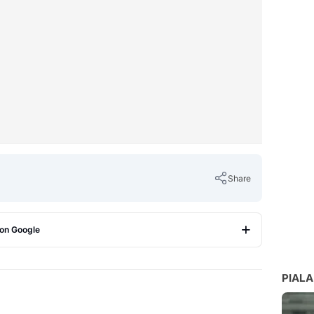
Share
 on Google
Copy Link
PIALA