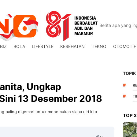
BIZ
BOLA
LIFESTYLE
KESEHATAN
TEKNO
OTOMOTIF
TOPIK
Wanita, Ungkap
#
R
 Sini 13 Desember 2018
#
T
ang paling digemari untuk menemukan siapa diri kita
TOP 3