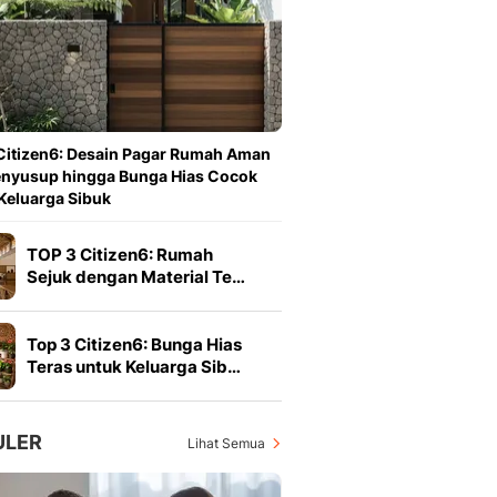
Berita Daerah Dan Peri
Terbaru
Global
Berita Internasional, Sa
Inspiratif, Unik, Dan M
Hot
Citizen6: Desain Pagar Rumah Aman
Hot Liputan6.com Menya
enyusup hingga Bunga Hias Cocok
Dan Terbaru
Keluarga Sibuk
On Off
On Off Liputan6: Sinop
TOP 3 Citizen6: Rumah
& Berita Bisnis Digital
Sejuk dengan Material Te…
Islami
Berita & Kajian Islami
Hikmah - Liputan6
Top 3 Citizen6: Bunga Hias
Citizen6
Teras untuk Keluarga Sib…
Berita Citizen6 - Medi
Liputan6.com
Opini
ULER
Lihat Semua
Opini Liputan6: Analis
Pandang Dan Perspekti