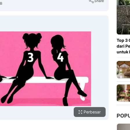
Share
IB
Copy Link
Top 3 
dari P
untuk 
Perbesar
POP