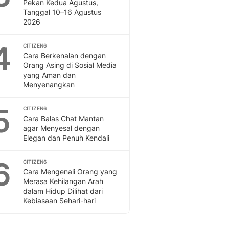
Sport
Pekan Kedua Agustus,
Tanggal 10–16 Agustus
Berita Bola Terkini, Ja
2026
Klasemen, Hasil Liga
4
CITIZEN6
Cara Berkenalan dengan
Orang Asing di Sosial Media
yang Aman dan
Menyenangkan
5
CITIZEN6
Cara Balas Chat Mantan
agar Menyesal dengan
Elegan dan Penuh Kendali
6
CITIZEN6
Cara Mengenali Orang yang
Merasa Kehilangan Arah
dalam Hidup Dilihat dari
Kebiasaan Sehari-hari