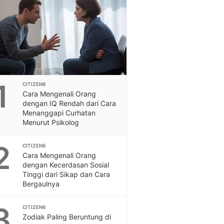
Feeds
Feeds Liputan6: Kumpul
Terbaru Harian
Otosia
Otosia
Spotlight
Berita Terkini, Kabar Te
1
CITIZEN6
Dan Dunia - Liputan6.
Cara Mengenali Orang
English
dengan IQ Rendah dari Cara
Exploring Knowledge, T
Menanggapi Curhatan
Menurut Psikolog
En.Liputan6.com
Disabilitas
2
Disabilitas Berita Terkini
CITIZEN6
Cara Mengenali Orang
Harian, Berita Terbaru,
dengan Kecerdasan Sosial
Berita
Tinggi dari Sikap dan Cara
Berita Hari Ini Politik,
Bergaulnya
Health
Kabar Berita Terbaru D
3
CITIZEN6
Diet, Herbal Terbaik
Zodiak Paling Beruntung di