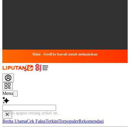
Iklan - Scroll ke bawah untuk melanjutkan
Menu
Tanya apapun tentang ar
Berita Utama
Cek Fakta
Terkini
Terpopuler
Rekomendasi