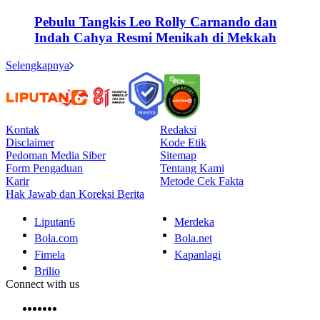
Pebulu Tangkis Leo Rolly Carnando dan
Indah Cahya Resmi Menikah di Mekkah
Selengkapnya
Kontak
Redaksi
Disclaimer
Kode Etik
Pedoman Media Siber
Sitemap
Form Pengaduan
Tentang Kami
Karir
Metode Cek Fakta
Hak Jawab dan Koreksi Berita
Liputan6
Merdeka
Bola.com
Bola.net
Fimela
Kapanlagi
Brilio
Connect with us