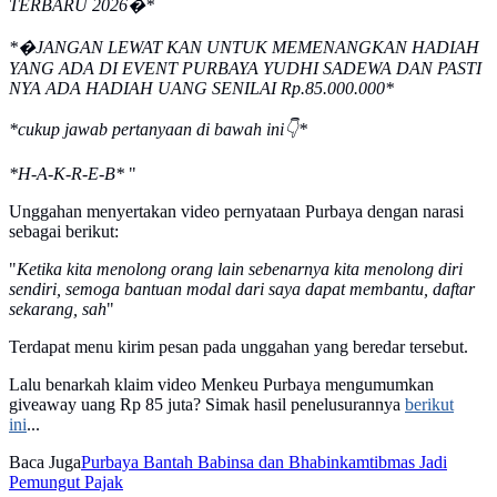
TERBARU 2026�*
*�JANGAN LEWAT KAN UNTUK MEMENANGKAN HADIAH
YANG ADA DI EVENT PURBAYA YUDHI SADEWA DAN PASTI
NYA ADA HADIAH UANG SENILAI Rp.85.000.000*
*cukup jawab pertanyaan di bawah ini👇*
*H-A-K-R-E-B*
"
Unggahan menyertakan video pernyataan Purbaya dengan narasi
sebagai berikut:
"
Ketika kita menolong orang lain sebenarnya kita menolong diri
sendiri, semoga bantuan modal dari saya dapat membantu, daftar
sekarang, sah
"
Terdapat menu kirim pesan pada unggahan yang beredar tersebut.
Lalu benarkah klaim video Menkeu Purbaya mengumumkan
giveaway uang Rp 85 juta? Simak hasil penelusurannya
berikut
ini
...
Baca Juga
Purbaya Bantah Babinsa dan Bhabinkamtibmas Jadi
Pemungut Pajak