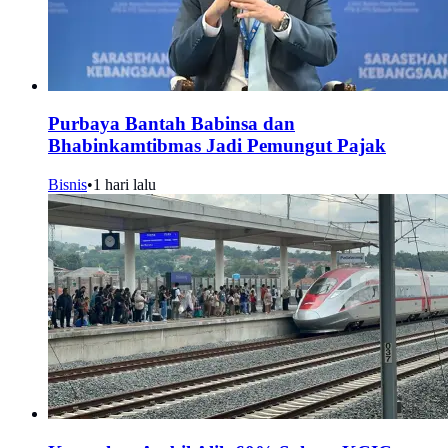
Purbaya Bantah Babinsa dan
Bhabinkamtibmas Jadi Pemungut Pajak
Bisnis
•
1 hari lalu