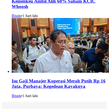
Kemenkeu Ambil Alih 60% Saham KCIC
Whoosh
Bisnis
•
1 hari lalu
Isu Gaji Manajer Koperasi Merah Putih Rp 16
Juta, Purbaya: Kegedean Kayaknya
Bisnis
•
1 hari lalu