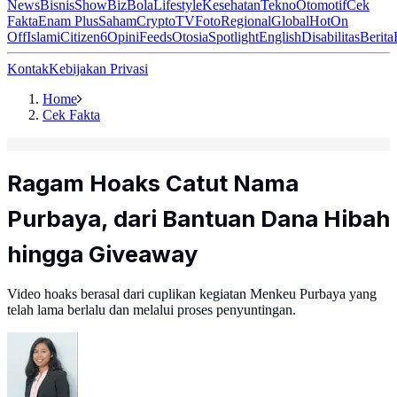
News
Bisnis
ShowBiz
Bola
Lifestyle
Kesehatan
Tekno
Otomotif
Cek
Fakta
Enam Plus
Saham
Crypto
TV
Foto
Regional
Global
Hot
On
Off
Islami
Citizen6
Opini
Feeds
Otosia
Spotlight
English
Disabilitas
Berita
Kontak
Kebijakan Privasi
Home
Cek Fakta
Ragam Hoaks Catut Nama
Purbaya, dari Bantuan Dana Hibah
hingga Giveaway
Video hoaks berasal dari cuplikan kegiatan Menkeu Purbaya yang
telah lama berlalu dan melalui proses penyuntingan.