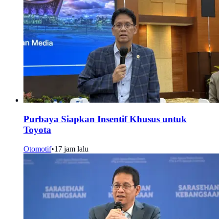
Purbaya Siapkan Insentif Khusus untuk
Toyota
Otomotif
•
17 jam lalu