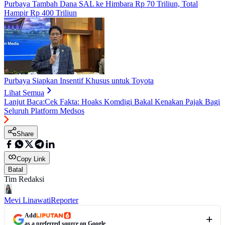
Purbaya Tambah Dana SAL ke Himbara Rp 70 Triliun, Total
Hampir Rp 400 Triliun
Purbaya Siapkan Insentif Khusus untuk Toyota
Lihat Semua
Lanjut Baca:
Cek Fakta: Hoaks Komdigi Bakal Kenakan Pajak Bagi
Seluruh Platform Medsos
Share
Copy Link
Batal
Tim Redaksi
Mevi Linawati
Reporter
Add
as a preferred source on Google