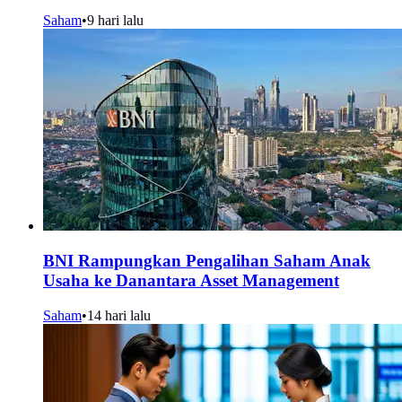
Saham
•
9 hari lalu
BNI Rampungkan Pengalihan Saham Anak
Usaha ke Danantara Asset Management
Saham
•
14 hari lalu