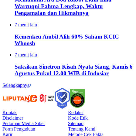
Warzuqni Fahma Lengkap, Waktu
Pengamalan dan Hikmahnya
7 menit lalu
Kemenkeu Ambil Alih 60% Saham KCIC
Whoosh
7 menit lalu
Saksikan Sinetron Kisah Nyata Siang, Kamis 6
Agustus Pukul 12.00 WIB di Indosiar
Selengkapnya
Kontak
Redaksi
Disclaimer
Kode Etik
Pedoman Media Siber
Sitemap
Form Pengaduan
Tentang Kami
Karir
Metode Cek Fakta