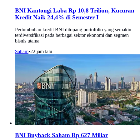
BNI Kantongi Laba Rp 10,8 Triliun, Kucuran
Kredit Naik 24,4% di Semester I
Pertumbuhan kredit BNI ditopang portofolio yang semakin
terdiversifikasi pada berbagai sektor ekonomi dan segmen
bisnis utama.
Saham
•
22 jam lalu
BNI Buyback Saham Rp 627 Miliar