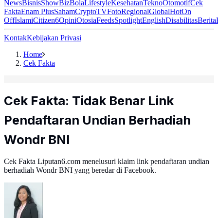
News
Bisnis
ShowBiz
Bola
Lifestyle
Kesehatan
Tekno
Otomotif
Cek
Fakta
Enam Plus
Saham
Crypto
TV
Foto
Regional
Global
Hot
On
Off
Islami
Citizen6
Opini
Otosia
Feeds
Spotlight
English
Disabilitas
Berita
Kontak
Kebijakan Privasi
Home
Cek Fakta
Cek Fakta: Tidak Benar Link
Pendaftaran Undian Berhadiah
Wondr BNI
Cek Fakta Liputan6.com menelusuri klaim link pendaftaran undian
berhadiah Wondr BNI yang beredar di Facebook.