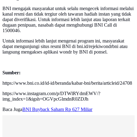
BNI mengajak masyarakat untuk selalu mengecek informasi melalui
kanal resmi dan tidak tergiur oleh tawaran hadiah instan yang tidak
dapat diverifikasi. Untuk informasi lebih lanjut atau laporan terkait
dugaan penipuan, nasabah dapat menghubungi BNI Call di
1500046.
Untuk informasi lebih lanjut mengenai program ini, masyarakat
dapat mengunjungi situs resmi BNI di bni.id/rejekiwondrbni atau
langsung mengakses aplikasi wondr by BNI di ponsel.
Sumber:
https://www.bni.co.id/id-id/beranda/kabar-bni/berita/articleid/24708
https://www.instagram.com/p/DTWlRYdmEWV/?
img_index=1&igsh=OGVpcGlmdnR0ZDJh
Baca Juga
BNI Buyback Saham Rp 627 Miliar