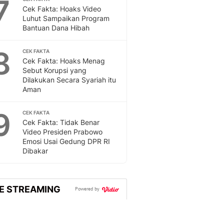
7
Sport
Cek Fakta: Hoaks Video
Berita Bola Terkini, Ja
Luhut Sampaikan Program
Klasemen, Hasil Liga
Bantuan Dana Hibah
8
CEK FAKTA
Cek Fakta: Hoaks Menag
Sebut Korupsi yang
Dilakukan Secara Syariah itu
Aman
9
CEK FAKTA
Cek Fakta: Tidak Benar
Video Presiden Prabowo
Emosi Usai Gedung DPR RI
Dibakar
VE STREAMING
Powered by