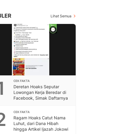
Berita Daerah Dan Peri
Terbaru
Global
ULER
Lihat Semua
Berita Internasional, Sa
Inspiratif, Unik, Dan M
Hot
Hot Liputan6.com Menya
Dan Terbaru
On Off
On Off Liputan6: Sinop
& Berita Bisnis Digital
Islami
1
CEK FAKTA
Berita & Kajian Islami
Deretan Hoaks Seputar
Hikmah - Liputan6
Lowongan Kerja Beredar di
Citizen6
Facebook, Simak Daftarnya
Berita Citizen6 - Medi
Liputan6.com
2
CEK FAKTA
Ragam Hoaks Catut Nama
Opini
Luhut, dari Dana Hibah
Opini Liputan6: Analis
hingga Artikel Ijazah Jokowi
Pandang Dan Perspekti