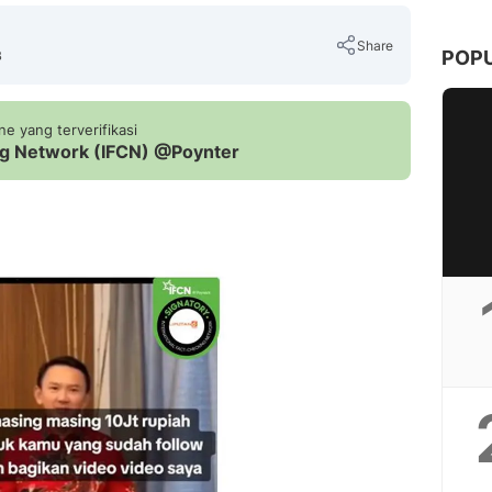
Share
POP
B
e yang terverifikasi
ing Network (IFCN) @Poynter
Copy Link