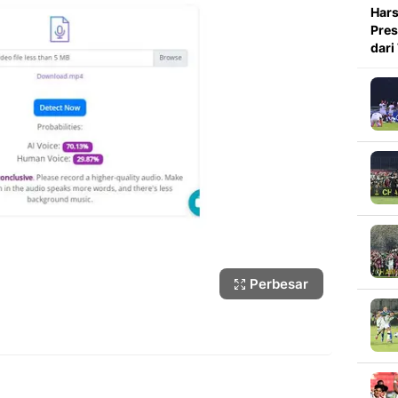
Hars
Pres
dari
Perbesar