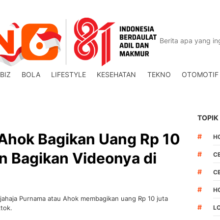
BIZ
BOLA
LIFESTYLE
KESEHATAN
TEKNO
OTOMOTIF
TOPIK
 Ahok Bagikan Uang Rp 10
#
H
n Bagikan Videonya di
#
C
#
C
#
H
 Tjahaja Purnama atau Ahok membagikan uang Rp 10 juta
#
tok.
L