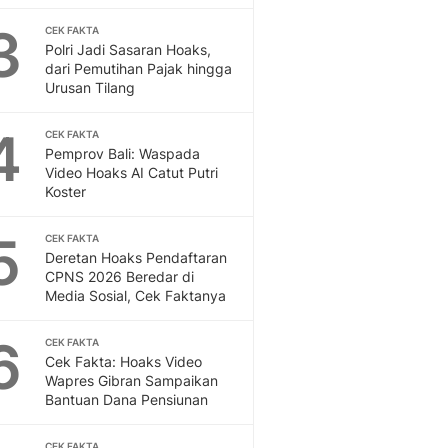
Feeds
3
CEK FAKTA
Feeds Liputan6: Kumpul
Polri Jadi Sasaran Hoaks,
Terbaru Harian
dari Pemutihan Pajak hingga
Otosia
Urusan Tilang
Otosia
Spotlight
4
CEK FAKTA
Berita Terkini, Kabar Te
Pemprov Bali: Waspada
Video Hoaks AI Catut Putri
Dan Dunia - Liputan6.
Koster
English
Exploring Knowledge, T
5
CEK FAKTA
En.Liputan6.com
Deretan Hoaks Pendaftaran
Disabilitas
CPNS 2026 Beredar di
Disabilitas Berita Terkini
Media Sosial, Cek Faktanya
Harian, Berita Terbaru,
Berita
6
CEK FAKTA
Berita Hari Ini Politik,
Cek Fakta: Hoaks Video
Wapres Gibran Sampaikan
Health
Bantuan Dana Pensiunan
Kabar Berita Terbaru D
Diet, Herbal Terbaik
CEK FAKTA