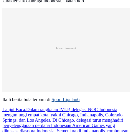
karakteristik olahraga Indonesia,” kata Okto.
Advertisement
Ikuti berita bola terbaru di
Sport Liputan6
Lanjut Baca:
Dalam rangkaian IVLP, delegasi NOC Indonesia
mengunjungi empat kota, yakni Chicago, Indianapolis, Colorado
Springs, dan Los Angeles. Di Chicago, delegasi turut menghadiri
penyelenggaraan perdana Indonesian American Games yang
diinisiasi diaspora Indonesia. Sementara di Indianapolis, rombongan