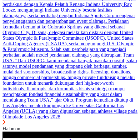
berdiskusi dengan Kepala Pelatih Renang Indiana University Ray
Looze, mengunjungi Indiana University beserta fasilitas
olahraganya, serta berdialog dengan Indiana Sports Corp mengenai
penyelenggaraan dan pengembangan event olahraga. Perjalanan
kemudian berlanjut ke Colorado Springs yang dikenal sebagai
Olympic City. Di sana, delegasi melakukan diskusi dengan United
States Olympic & Paralympic Committee (USOPC), United States
Anti-Doping Agency (USADA), serta mengunjungi U.S. Olympic
& Paralympic Museum. Salah satu pembelajaran yang menjadi
perhatian adalah model pendanaan olahraga yang diterapkan Team
USA. “Dari USOPC, kami mendapat banyak masukan positif, salah
satunya model pendanaan yang ditopang oleh berbagai sumber,
mulai dari sponsorships, broadcasting rights, licensing, donations,
hingga commercial partnerships, hingga private fundraising melalui
foundation untuk menarik dukungan dari high-net-worth
individuals, filantropis, dan komunitas bisnis sehingga mampu
menciptakan fondasi financial sustainability yang kuat dalam
mendukung Team USA,” ujar Okto. Program kemudian ditutup di
Los Angeles melalui kunjungan ke Universitas California Los
Angeles (UCLA) yang akan digunakan sebagai athletes village pada
Olimpiade Los Angeles 2028.
Halaman
1