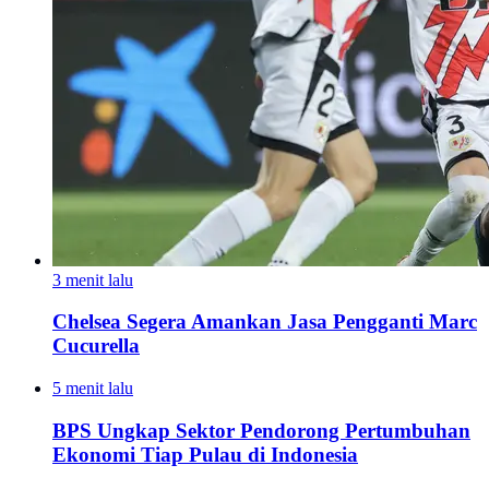
3 menit lalu
Chelsea Segera Amankan Jasa Pengganti Marc
Cucurella
5 menit lalu
BPS Ungkap Sektor Pendorong Pertumbuhan
Ekonomi Tiap Pulau di Indonesia