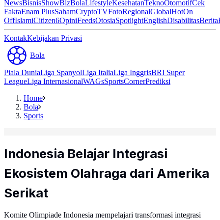
News
Bisnis
ShowBiz
Bola
Lifestyle
Kesehatan
Tekno
Otomotif
Cek
Fakta
Enam Plus
Saham
Crypto
TV
Foto
Regional
Global
Hot
On
Off
Islami
Citizen6
Opini
Feeds
Otosia
Spotlight
English
Disabilitas
Berita
Kontak
Kebijakan Privasi
Bola
Piala Dunia
Liga Spanyol
Liga Italia
Liga Inggris
BRI Super
League
Liga Internasional
WAGs
Sports
Corner
Prediksi
Home
Bola
Sports
Indonesia Belajar Integrasi
Ekosistem Olahraga dari Amerika
Serikat
Komite Olimpiade Indonesia mempelajari transformasi integrasi