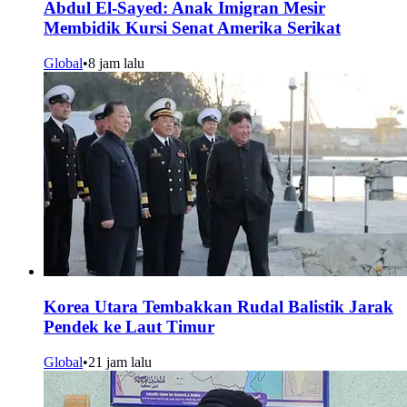
Abdul El-Sayed: Anak Imigran Mesir
Membidik Kursi Senat Amerika Serikat
Global
•
8 jam lalu
Korea Utara Tembakkan Rudal Balistik Jarak
Pendek ke Laut Timur
Global
•
21 jam lalu