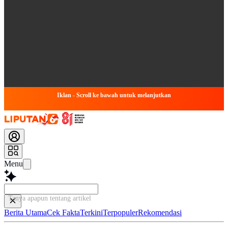
Iklan - Scroll ke bawah untuk melanjutkan
Menu
Tanya apapun tentang artikel ini...
Berita Utama
Cek Fakta
Terkini
Terpopuler
Rekomendasi