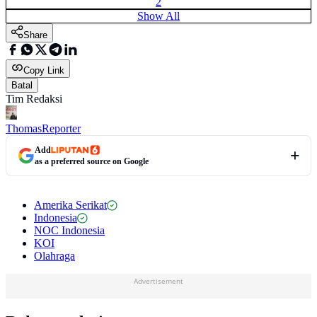
2
Show All
Share
Copy Link
Batal
Tim Redaksi
Thomas
Reporter
Add
as a preferred source on Google
Amerika Serikat
Indonesia
NOC Indonesia
KOI
Olahraga
Advertisement