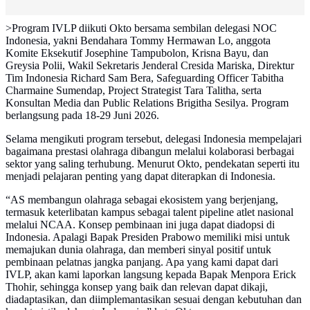
>Program IVLP diikuti Okto bersama sembilan delegasi NOC
Indonesia, yakni Bendahara Tommy Hermawan Lo, anggota
Komite Eksekutif Josephine Tampubolon, Krisna Bayu, dan
Greysia Polii, Wakil Sekretaris Jenderal Cresida Mariska, Direktur
Tim Indonesia Richard Sam Bera, Safeguarding Officer Tabitha
Charmaine Sumendap, Project Strategist Tara Talitha, serta
Konsultan Media dan Public Relations Brigitha Sesilya. Program
berlangsung pada 18-29 Juni 2026.
Selama mengikuti program tersebut, delegasi Indonesia mempelajari
bagaimana prestasi olahraga dibangun melalui kolaborasi berbagai
sektor yang saling terhubung. Menurut Okto, pendekatan seperti itu
menjadi pelajaran penting yang dapat diterapkan di Indonesia.
“AS membangun olahraga sebagai ekosistem yang berjenjang,
termasuk keterlibatan kampus sebagai talent pipeline atlet nasional
melalui NCAA. Konsep pembinaan ini juga dapat diadopsi di
Indonesia. Apalagi Bapak Presiden Prabowo memiliki misi untuk
memajukan dunia olahraga, dan memberi sinyal positif untuk
pembinaan pelatnas jangka panjang. Apa yang kami dapat dari
IVLP, akan kami laporkan langsung kepada Bapak Menpora Erick
Thohir, sehingga konsep yang baik dan relevan dapat dikaji,
diadaptasikan, dan diimplemantasikan sesuai dengan kebutuhan dan