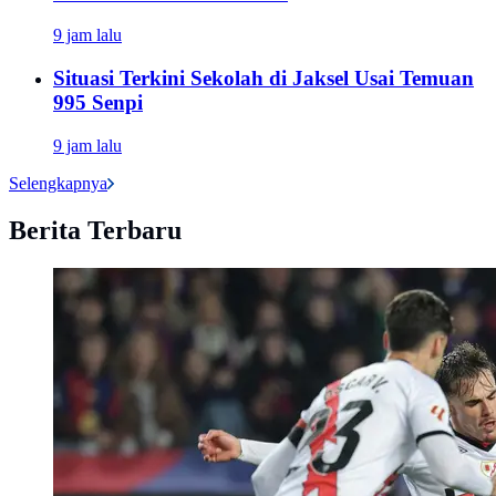
9 jam lalu
Situasi Terkini Sekolah di Jaksel Usai Temuan
995 Senpi
9 jam lalu
Selengkapnya
Berita Terbaru