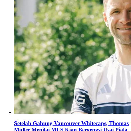
Setelah Gabung Vancouver Whitecaps, Thomas
Muller Menilai MLS Kian Bergengsi Usai Piala