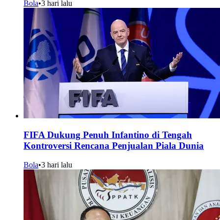
Bola
•
3 hari lalu
FIFA Dukung Penuh Infantino di Tengah
Kontroversi Rencana Penjualan Piala Dunia
Bola
•
3 hari lalu