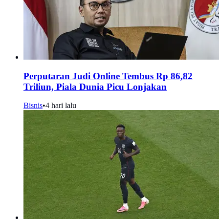
Perputaran Judi Online Tembus Rp 86,82
Triliun, Piala Dunia Picu Lonjakan
Bisnis
•
4 hari lalu