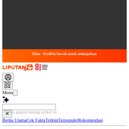
Iklan - Scroll ke bawah untuk melanjutkan
Menu
Tanya apapun tentang arti
Berita Utama
Cek Fakta
Terkini
Terpopuler
Rekomendasi