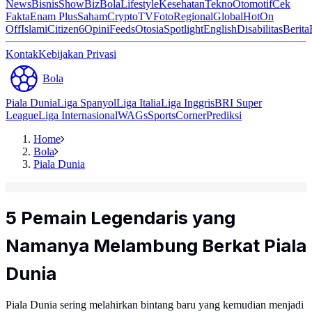
News
Bisnis
ShowBiz
Bola
Lifestyle
Kesehatan
Tekno
Otomotif
Cek
Fakta
Enam Plus
Saham
Crypto
TV
Foto
Regional
Global
Hot
On
Off
Islami
Citizen6
Opini
Feeds
Otosia
Spotlight
English
Disabilitas
Berita
Kontak
Kebijakan Privasi
Bola
Piala Dunia
Liga Spanyol
Liga Italia
Liga Inggris
BRI Super
League
Liga Internasional
WAGs
Sports
Corner
Prediksi
Home
Bola
Piala Dunia
5 Pemain Legendaris yang
Namanya Melambung Berkat Piala
Dunia
Piala Dunia sering melahirkan bintang baru yang kemudian menjadi