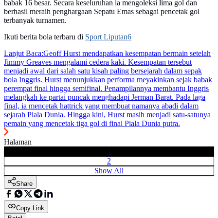
babak 16 besar. Secara keseluruhan ia mengoleksi lima gol dan
berhasil meraih penghargaan Sepatu Emas sebagai pencetak gol
terbanyak turnamen.
Ikuti berita bola terbaru di
Sport Liputan6
Lanjut Baca:
Geoff Hurst mendapatkan kesempatan bermain setelah
Jimmy Greaves mengalami cedera kaki. Kesempatan tersebut
menjadi awal dari salah satu kisah paling bersejarah dalam sepak
bola Inggris. Hurst menunjukkan performa meyakinkan sejak babak
perempat final hingga semifinal. Penampilannya membantu Inggris
melangkah ke partai puncak menghadapi Jerman Barat. Pada laga
final, ia mencetak hattrick yang membuat namanya abadi dalam
sejarah Piala Dunia. Hingga kini, Hurst masih menjadi satu-satunya
pemain yang mencetak tiga gol di final Piala Dunia putra.
Halaman
1
2
Show All
Share
Copy Link