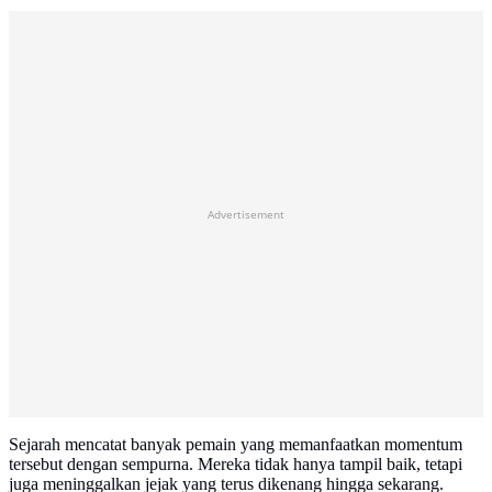
Advertisement
Sejarah mencatat banyak pemain yang memanfaatkan momentum
tersebut dengan sempurna. Mereka tidak hanya tampil baik, tetapi
juga meninggalkan jejak yang terus dikenang hingga sekarang.