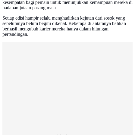
kesempatan bagi pemain untuk menunjukkan kemampuan mereka di
hadapan jutaan pasang mata.
Setiap edisi hampir selalu menghadirkan kejutan dari sosok yang
sebelumnya belum begitu dikenal. Beberapa di antaranya bahkan
berhasil mengubah karier mereka hanya dalam hitungan
pertandingan.