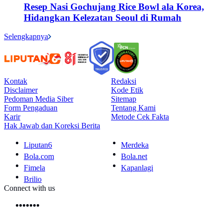
Resep Nasi Gochujang Rice Bowl ala Korea,
Hidangkan Kelezatan Seoul di Rumah
Selengkapnya
Kontak
Redaksi
Disclaimer
Kode Etik
Pedoman Media Siber
Sitemap
Form Pengaduan
Tentang Kami
Karir
Metode Cek Fakta
Hak Jawab dan Koreksi Berita
Liputan6
Merdeka
Bola.com
Bola.net
Fimela
Kapanlagi
Brilio
Connect with us