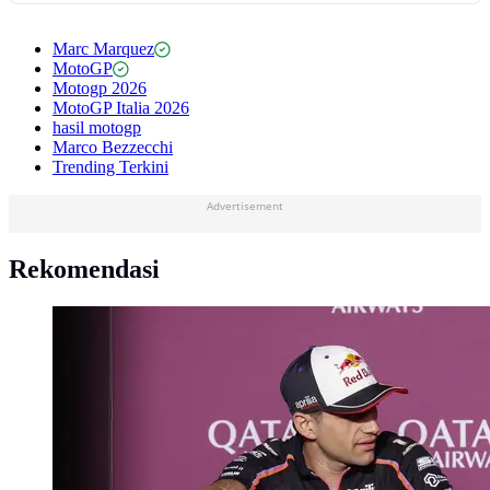
Marc Marquez
MotoGP
Motogp 2026
MotoGP Italia 2026
hasil motogp
Marco Bezzecchi
Trending Terkini
Advertisement
Rekomendasi