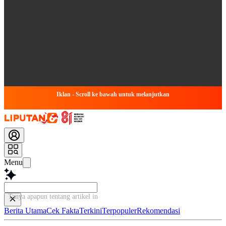
Iklan - Scroll ke bawah untuk melanjutkan
Menu
Tanya apapun tentang artikel ini...
Berita Utama
Cek Fakta
Terkini
Terpopuler
Rekomendasi