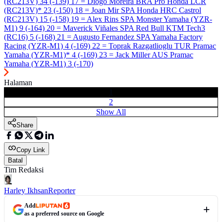
(RC213V) 34 (-139) 17 = Diogo Moreira BRA Pro Honda LCR
(RC213V)* 23 (-150) 18 = Joan Mir SPA Honda HRC Castrol
(RC213V) 15 (-158) 19 = Alex Rins SPA Monster Yamaha (YZR-
M1) 9 (-164) 20 = Maverick Viñales SPA Red Bull KTM Tech3
(RC16) 5 (-168) 21 = Augusto Fernandez SPA Yamaha Factory
Racing (YZR-M1) 4 (-169) 22 = Toprak Razgatlioglu TUR Pramac
Yamaha (YZR-M1)* 4 (-169) 23 = Jack Miller AUS Pramac
Yamaha (YZR-M1) 3 (-170)
Halaman
1
2
Show All
Share
Copy Link
Batal
Tim Redaksi
Harley Ikhsan
Reporter
Add
as a preferred source on Google