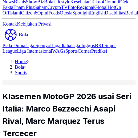
News
Bisnis
ShowBiz
Bola
Lifestyle
Kesehatan
Tekno
Otomotif
Cek
Fakta
Enam Plus
Saham
Crypto
TV
Foto
Regional
Global
Hot
On
Off
Islami
Citizen6
Opini
Feeds
Otosia
Spotlight
English
Disabilitas
Berita
Kontak
Kebijakan Privasi
Bola
Piala Dunia
Liga Spanyol
Liga Italia
Liga Inggris
BRI Super
League
Liga Internasional
WAGs
Sports
Corner
Prediksi
Home
Bola
Sports
Klasemen MotoGP 2026 usai Seri
Italia: Marco Bezzecchi Asapi
Rival, Marc Marquez Terus
Tercecer