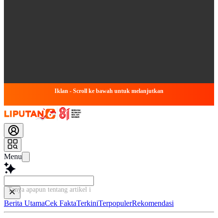
Iklan - Scroll ke bawah untuk melanjutkan
Menu
Tanya apapun tentang artikel ini...
Berita Utama
Cek Fakta
Terkini
Terpopuler
Rekomendasi