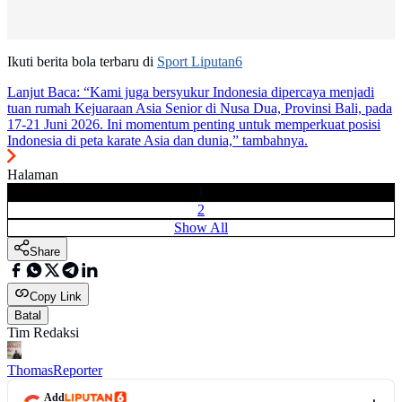
Ikuti berita bola terbaru di
Sport Liputan6
Lanjut Baca:
“Kami juga bersyukur Indonesia dipercaya menjadi
tuan rumah Kejuaraan Asia Senior di Nusa Dua, Provinsi Bali, pada
17-21 Juni 2026. Ini momentum penting untuk memperkuat posisi
Indonesia di peta karate Asia dan dunia,” tambahnya.
Halaman
1
2
Show All
Share
Copy Link
Batal
Tim Redaksi
Thomas
Reporter
Add