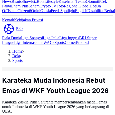
News
Bisnis
ShowBiz
Bola
Lifestyle
Kesehatan
Tekno
Otomotif
Cek
Fakta
Enam Plus
Saham
Crypto
TV
Foto
Regional
Global
Hot
On
Off
Islami
Citizen6
Opini
Otosia
Feeds
Spotlight
English
Disabilitas
Berita
Kontak
Kebijakan Privasi
Bola
Piala Dunia
Liga Spanyol
Liga Italia
Liga Inggris
BRI Super
League
Liga Internasional
WAGs
Sports
Corner
Prediksi
Home
Bola
Sports
Karateka Muda Indonesia Rebut
Emas di WKF Youth League 2026
Karateka Zaskia Putri Salurante mempersembahkan medali emas
untuk Indonesia di WKF Youth League 2026 yang berlangsung di
UEA.