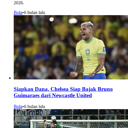
2026.
Bola
•
6 bulan lalu
Siapkan Dana, Chelsea Siap Bajak Bruno
Guimaraes dari Newcastle United
Bola
•
6 bulan lalu