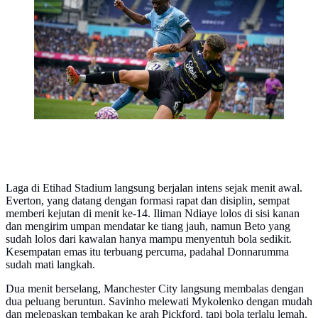
laga Manchester City vs Everton di pekan ke delapan
Premier League 2025/2026 di Etihad Stadium, Sabtu
(18/10/2025) malam WIB. (AP Photo/Dave Thompson)
Laga di Etihad Stadium langsung berjalan intens sejak menit awal.
Everton, yang datang dengan formasi rapat dan disiplin, sempat
memberi kejutan di menit ke-14. Iliman Ndiaye lolos di sisi kanan
dan mengirim umpan mendatar ke tiang jauh, namun Beto yang
sudah lolos dari kawalan hanya mampu menyentuh bola sedikit.
Kesempatan emas itu terbuang percuma, padahal Donnarumma
sudah mati langkah.
Dua menit berselang, Manchester City langsung membalas dengan
dua peluang beruntun. Savinho melewati Mykolenko dengan mudah
dan melepaskan tembakan ke arah Pickford, tapi bola terlalu lemah.