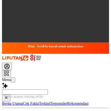
Iklan - Scroll ke bawah untuk melanjutkan
Menu
Tanya apapun tentang artikel ini...
Berita Utama
Cek Fakta
Terkini
Terpopuler
Rekomendasi