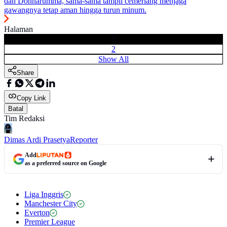
dan Donnarumma, sama-sama tampil cemerlang menjaga
gawangnya tetap aman hingga turun minum.
Halaman
1
2
Show All
Share
Copy Link
Batal
Tim Redaksi
Dimas Ardi Prasetya
Reporter
Add
as a preferred source on Google
Liga Inggris
Manchester City
Everton
Premier League