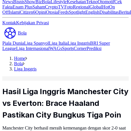
News
Bisnis
ShowBiz
Bola
Lifestyle
Kesehatan
Tekno
Otomotif
Cek
Fakta
Enam Plus
Saham
Crypto
TV
Foto
Regional
Global
Hot
On
Off
Islami
Citizen6
Opini
Otosia
Feeds
Spotlight
English
Disabilitas
Berita
Kontak
Kebijakan Privasi
Bola
Piala Dunia
Liga Spanyol
Liga Italia
Liga Inggris
BRI Super
League
Liga Internasional
WAGs
Sports
Corner
Prediksi
Home
Bola
Liga Inggris
Hasil Liga Inggris Manchester City
vs Everton: Brace Haaland
Pastikan City Bungkus Tiga Poin
Manchester City berhasil meraih kemenangan dengan skor 2-0 saat