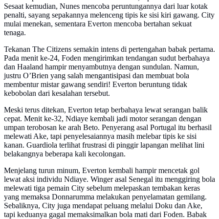
Sesaat kemudian, Nunes mencoba peruntungannya dari luar kotak
penalti, sayang sepakannya melenceng tipis ke sisi kiri gawang. City
mulai menekan, sementara Everton mencoba bertahan sekuat
tenaga.
Tekanan The Citizens semakin intens di pertengahan babak pertama.
Pada menit ke-24, Foden mengirimkan tendangan sudut berbahaya
dan Haaland hampir menyambutnya dengan sundulan. Namun,
justru O’Brien yang salah mengantisipasi dan membuat bola
membentur mistar gawang sendiri! Everton beruntung tidak
kebobolan dari kesalahan tersebut.
Meski terus ditekan, Everton tetap berbahaya lewat serangan balik
cepat. Menit ke-32, Ndiaye kembali jadi motor serangan dengan
umpan terobosan ke arah Beto. Penyerang asal Portugal itu berhasil
melewati Ake, tapi penyelesaiannya masih melebar tipis ke sisi
kanan. Guardiola terlihat frustrasi di pinggir lapangan melihat lini
belakangnya beberapa kali kecolongan.
Menjelang turun minum, Everton kembali hampir mencetak gol
lewat aksi individu Ndiaye. Winger asal Senegal itu menggiring bola
melewati tiga pemain City sebelum melepaskan tembakan keras
yang memaksa Donnarumma melakukan penyelamatan gemilang.
Sebaliknya, City juga mendapat peluang melalui Doku dan Ake,
tapi keduanya gagal memaksimalkan bola mati dari Foden. Babak