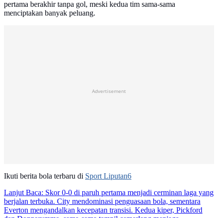
pertama berakhir tanpa gol, meski kedua tim sama-sama
menciptakan banyak peluang.
Advertisement
Ikuti berita bola terbaru di
Sport Liputan6
Lanjut Baca:
Skor 0-0 di paruh pertama menjadi cerminan laga yang
berjalan terbuka. City mendominasi penguasaan bola, sementara
Everton mengandalkan kecepatan transisi. Kedua kiper, Pickford