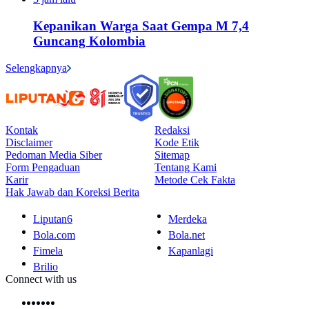
Kepanikan Warga Saat Gempa M 7,4
Guncang Kolombia
Selengkapnya
Kontak
Redaksi
Disclaimer
Kode Etik
Pedoman Media Siber
Sitemap
Form Pengaduan
Tentang Kami
Karir
Metode Cek Fakta
Hak Jawab dan Koreksi Berita
Liputan6
Merdeka
Bola.com
Bola.net
Fimela
Kapanlagi
Brilio
Connect with us