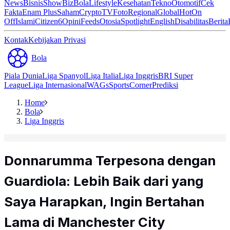
News
Bisnis
ShowBiz
Bola
Lifestyle
Kesehatan
Tekno
Otomotif
Cek
Fakta
Enam Plus
Saham
Crypto
TV
Foto
Regional
Global
Hot
On
Off
Islami
Citizen6
Opini
Feeds
Otosia
Spotlight
English
Disabilitas
Berita
Kontak
Kebijakan Privasi
Bola
Piala Dunia
Liga Spanyol
Liga Italia
Liga Inggris
BRI Super
League
Liga Internasional
WAGs
Sports
Corner
Prediksi
Home
Bola
Liga Inggris
Donnarumma Terpesona dengan
Guardiola: Lebih Baik dari yang
Saya Harapkan, Ingin Bertahan
Lama di Manchester City