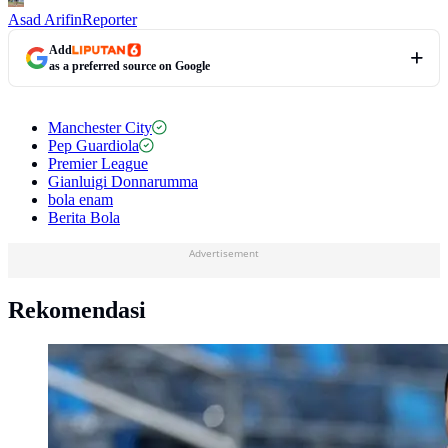
Asad Arifin
Reporter
Add
as a preferred source on Google
Manchester City
Pep Guardiola
Premier League
Gianluigi Donnarumma
bola enam
Berita Bola
Advertisement
Rekomendasi