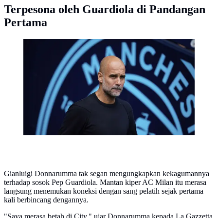
Terpesona oleh Guardiola di Pandangan
Pertama
Pep Guardiola pada laga Man City vs Tottenham di
pekan ke-2 Premier League 2025/2026 (c) AP
Photo/Dave Thompson
Gianluigi Donnarumma tak segan mengungkapkan kekagumannya
terhadap sosok Pep Guardiola. Mantan kiper AC Milan itu merasa
langsung menemukan koneksi dengan sang pelatih sejak pertama
kali berbincang dengannya.
"Saya merasa betah di City," ujar Donnarumma kepada La Gazzetta