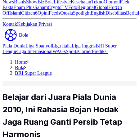
News
Bisnis
ShowBiz
Bola
Lifestyle
Kesehatan
Tekno
Otomotif
Cek
Fakta
Enam Plus
Saham
Crypto
TV
Foto
Regional
Global
Hot
On
Off
Islami
Citizen6
Opini
Feeds
Otosia
Spotlight
English
Disabilitas
Berita
Kontak
Kebijakan Privasi
Bola
Piala Dunia
Liga Spanyol
Liga Italia
Liga Inggris
BRI Super
League
Liga Internasional
WAGs
Sports
Corner
Prediksi
Home
Bola
BRI Super League
Belajar dari Juara Piala Dunia
2010, Ini Rahasia Bojan Hodak
Jaga Ruang Ganti Persib Tetap
Harmonis