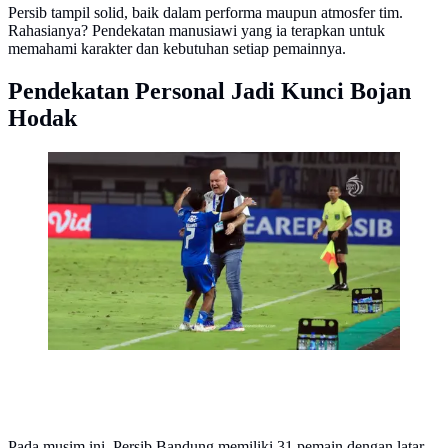
Persib tampil solid, baik dalam performa maupun atmosfer tim.
Rahasianya? Pendekatan manusiawi yang ia terapkan untuk
memahami karakter dan kebutuhan setiap pemainnya.
Pendekatan Personal Jadi Kunci Bojan
Hodak
Beckham Putra dan Bojan Hodak merayakan
kemenangan 2-1 yang diraih Persib Bandung atas Bali
United di Stadion Gelora Bandung Lautan Api,
Bandung, Jumat (18/4/2025). (Dok. LIB).
Pada musim ini, Persib Bandung memiliki 31 pemain dengan latar