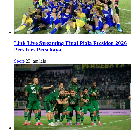
Link Live Streaming Final Piala Presiden 2026
Persib vs Persebaya
Sport
•
23 jam lalu