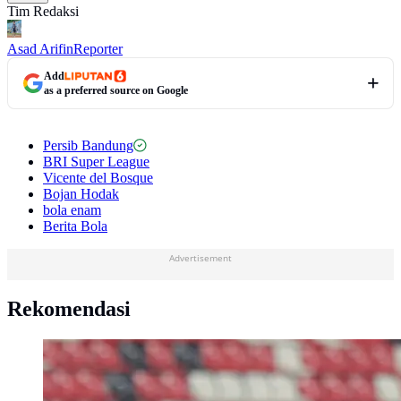
Tim Redaksi
Asad Arifin
Reporter
Add
as a preferred source on Google
Persib Bandung
BRI Super League
Vicente del Bosque
Bojan Hodak
bola enam
Berita Bola
Advertisement
Rekomendasi