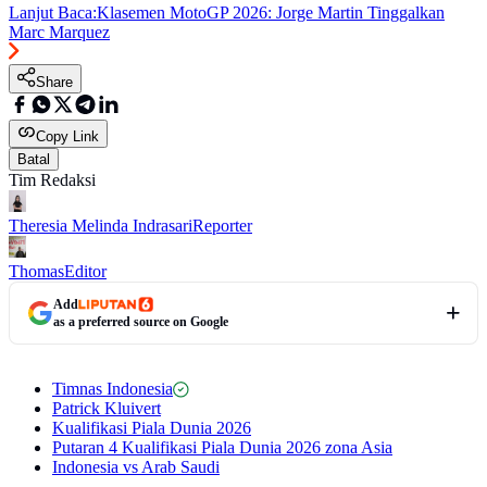
Lanjut Baca:
Klasemen MotoGP 2026: Jorge Martin Tinggalkan
Marc Marquez
Share
Copy Link
Batal
Tim Redaksi
Theresia Melinda Indrasari
Reporter
Thomas
Editor
Add
as a preferred source on Google
Timnas Indonesia
Patrick Kluivert
Kualifikasi Piala Dunia 2026
Putaran 4 Kualifikasi Piala Dunia 2026 zona Asia
Indonesia vs Arab Saudi