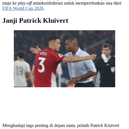
maju ke
play-off
antarkonfederasi untuk memperebutkan sisa tiket
FIFA World Cup 2026
.
Janji Patrick Kluivert
Kapten Timnas Indonesia, Jay Noah Idzes
(kiri), berdiskusi dengan pelatih Patrick Kluivert saat
laga melawan China dalam laga Kualifikasi Piala Dunia
2026 zona Asia di Stadion Utama Gelora Bung Karno
(SUGBK) Senayan, Jakarta, Kamis (5/6/2025).
(Bola.com/M. Iqbal Ichsan)
Menghadapi laga penting di depan mata, pelatih Patrick Kluivert