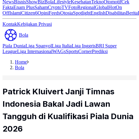
News
Bisnis
ShowBiz
Bola
Lifestyle
Kesehatan
Tekno
Otomotif
Cek
Fakta
Enam Plus
Saham
Crypto
TV
Foto
Regional
Global
Hot
On
Off
Islami
Citizen6
Opini
Feeds
Otosia
Spotlight
English
Disabilitas
Berita
Kontak
Kebijakan Privasi
Bola
Piala Dunia
Liga Spanyol
Liga Italia
Liga Inggris
BRI Super
League
Liga Internasional
WAGs
Sports
Corner
Prediksi
Home
Bola
Patrick Kluivert Janji Timnas
Indonesia Bakal Jadi Lawan
Tangguh di Kualifikasi Piala Dunia
2026