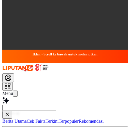
Iklan - Scroll ke bawah untuk melanjutkan
Menu
Baca lebih c
Berita Utama
Cek Fakta
Terkini
Terpopuler
Rekomendasi