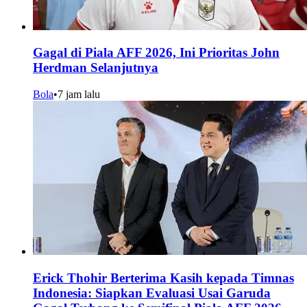
Gagal di Piala AFF 2026, Ini Prioritas John
Herdman Selanjutnya
Bola
•
7 jam lalu
Erick Thohir Berterima Kasih kepada Timnas
Indonesia: Siapkan Evaluasi Usai Garuda