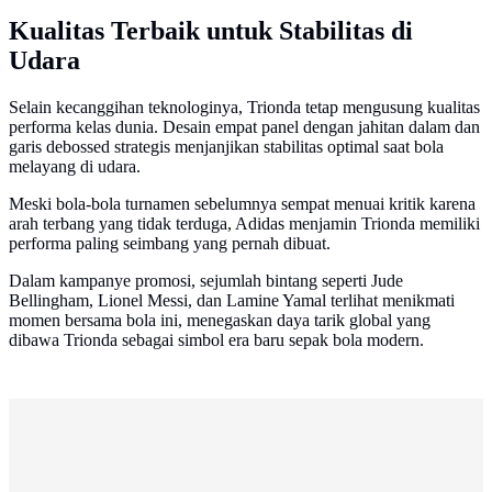
Kualitas Terbaik untuk Stabilitas di
Udara
Selain kecanggihan teknologinya, Trionda tetap mengusung kualitas
performa kelas dunia. Desain empat panel dengan jahitan dalam dan
garis debossed strategis menjanjikan stabilitas optimal saat bola
melayang di udara.
Meski bola-bola turnamen sebelumnya sempat menuai kritik karena
arah terbang yang tidak terduga, Adidas menjamin Trionda memiliki
performa paling seimbang yang pernah dibuat.
Dalam kampanye promosi, sejumlah bintang seperti Jude
Bellingham, Lionel Messi, dan Lamine Yamal terlihat menikmati
momen bersama bola ini, menegaskan daya tarik global yang
dibawa Trionda sebagai simbol era baru sepak bola modern.