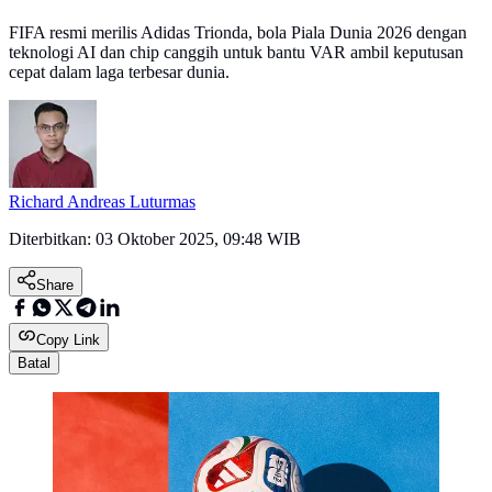
FIFA resmi merilis Adidas Trionda, bola Piala Dunia 2026 dengan
teknologi AI dan chip canggih untuk bantu VAR ambil keputusan
cepat dalam laga terbesar dunia.
Richard Andreas Luturmas
Diterbitkan:
03 Oktober 2025, 09:48 WIB
Share
Copy Link
Batal