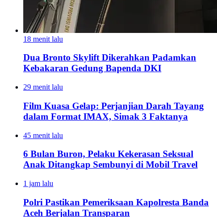
18 menit lalu
Dua Bronto Skylift Dikerahkan Padamkan
Kebakaran Gedung Bapenda DKI
29 menit lalu
Film Kuasa Gelap: Perjanjian Darah Tayang
dalam Format IMAX, Simak 3 Faktanya
45 menit lalu
6 Bulan Buron, Pelaku Kekerasan Seksual
Anak Ditangkap Sembunyi di Mobil Travel
1 jam lalu
Polri Pastikan Pemeriksaan Kapolresta Banda
Aceh Berjalan Transparan