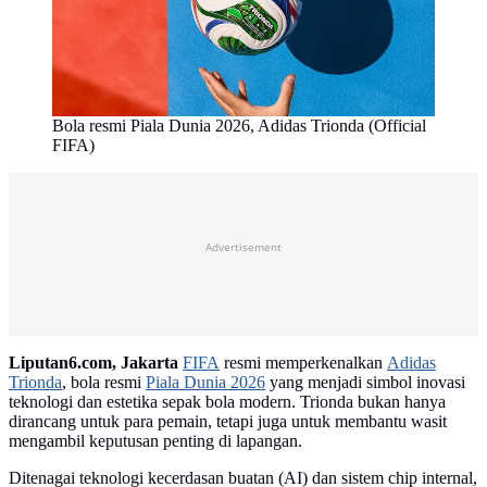
Bola resmi Piala Dunia 2026, Adidas Trionda (Official
FIFA)
Advertisement
Liputan6.com, Jakarta
FIFA
resmi memperkenalkan
Adidas
Trionda
, bola resmi
Piala Dunia 2026
yang menjadi simbol inovasi
teknologi dan estetika sepak bola modern. Trionda bukan hanya
dirancang untuk para pemain, tetapi juga untuk membantu wasit
mengambil keputusan penting di lapangan.
Ditenagai teknologi kecerdasan buatan (AI) dan sistem chip internal,