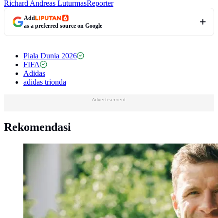
Richard Andreas Luturmas
Reporter
Add
as a preferred source on Google
Piala Dunia 2026
FIFA
Adidas
adidas trionda
Advertisement
Rekomendasi