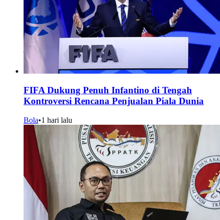
FIFA Dukung Penuh Infantino di Tengah
Kontroversi Rencana Penjualan Piala Dunia
Bola
•
1 hari lalu