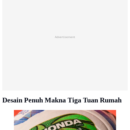
Advertisement
Desain Penuh Makna Tiga Tuan Rumah
Bola resmi Piala Dunia 2026, Adidas Trionda (Official
FIFA)