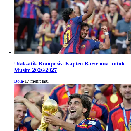
Utak-atik Komposisi Kapten Barcelona untuk
Musim 2026/2027
Bola
•
17 menit lalu