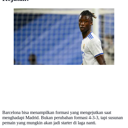
Eduardo Camavinga - Pemain berusai 18 tahun ini
merupakan gelandang masa depan Real Madrid.
Dengan kepercayaan diri yang tinggi serta tangguh,
Camavinga telah menunjukan kualitasnya sebagai
pemain lini tengah Los Blancos yang bisa diandalkan.
(AFP/Gabriel Bouys)
Barcelona bisa menampilkan formasi yang mengejutkan saat
menghadapi Madrid. Bukan perubahan formasi 4-3-3, tapi susunan
pemain yang mungkin akan jadi starter di laga nanti.