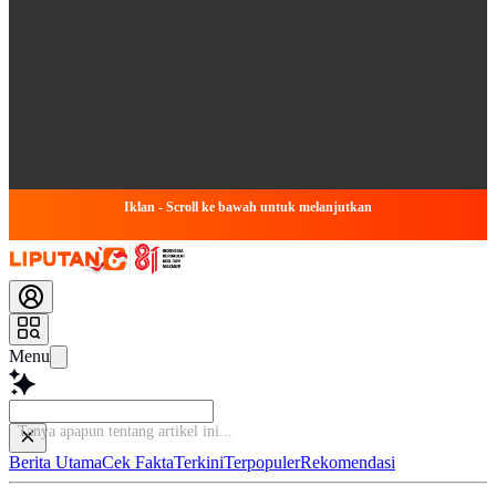
Iklan - Scroll ke bawah untuk melanjutkan
Menu
Ba
Berita Utama
Cek Fakta
Terkini
Terpopuler
Rekomendasi