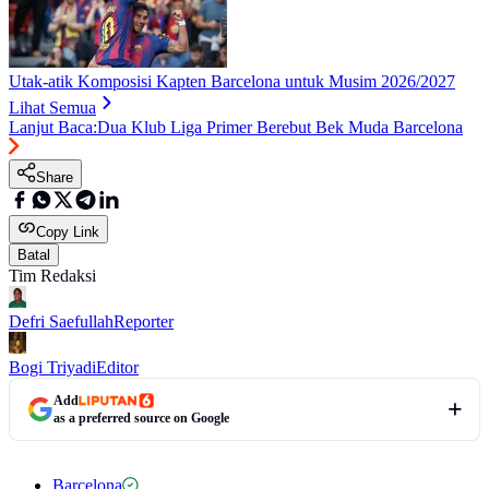
Utak-atik Komposisi Kapten Barcelona untuk Musim 2026/2027
Lihat Semua
Lanjut Baca:
Dua Klub Liga Primer Berebut Bek Muda Barcelona
Share
Copy Link
Batal
Tim Redaksi
Defri Saefullah
Reporter
Bogi Triyadi
Editor
Add
as a preferred source on Google
Barcelona