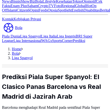
News
Bisnis
ShowBiz
Bola
Lifestyle
Kesehatan
Tekno
Otomotif
Cek
Fakta
Enam Plus
Saham
Crypto
TV
Foto
Regional
Global
Hot
On
Off
Islami
Citizen6
Opini
Feeds
Otosia
Spotlight
English
Disabilitas
Berita
Kontak
Kebijakan Privasi
Bola
Piala Dunia
Liga Spanyol
Liga Italia
Liga Inggris
BRI Super
League
Liga Internasional
WAGs
Sports
Corner
Prediksi
Home
Bola
Liga Spanyol
Prediksi Piala Super Spanyol: El
Clasico Panas Barcelona vs Real
Madrid di Jazirah Arab
Barcelona menghadapi Real Madrid pada semifinal Piala Super