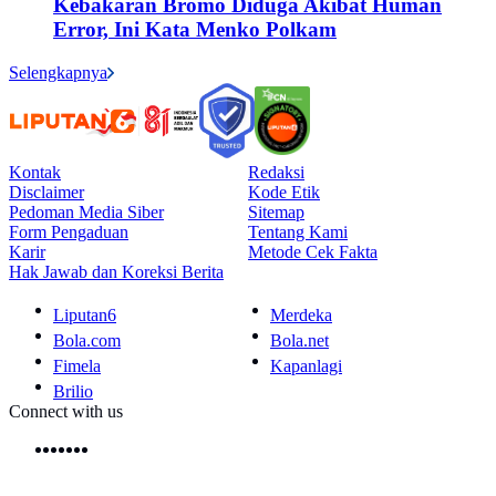
Kebakaran Bromo Diduga Akibat Human
Error, Ini Kata Menko Polkam
Selengkapnya
Kontak
Redaksi
Disclaimer
Kode Etik
Pedoman Media Siber
Sitemap
Form Pengaduan
Tentang Kami
Karir
Metode Cek Fakta
Hak Jawab dan Koreksi Berita
Liputan6
Merdeka
Bola.com
Bola.net
Fimela
Kapanlagi
Brilio
Connect with us