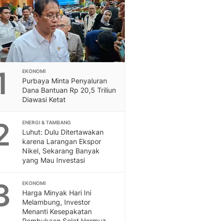
Sport
Berita Bola Terkini, Ja
Klasemen, Hasil Liga
1
EKONOMI
Purbaya Minta Penyaluran
Dana Bantuan Rp 20,5 Triliun
Diawasi Ketat
2
ENERGI & TAMBANG
Luhut: Dulu Ditertawakan
karena Larangan Ekspor
Nikel, Sekarang Banyak
yang Mau Investasi
3
EKONOMI
Harga Minyak Hari Ini
Melambung, Investor
Menanti Kesepakatan
Pembukaan Selat Hormuz