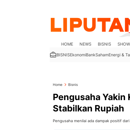
HOME
NEWS
BISNIS
SHOW
BISNIS
Ekonomi
Bank
Saham
Energi & 
Home
Bisnis
Pengusaha Yakin K
Stabilkan Rupiah
Pengusaha menilai ada dampak positif dar