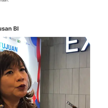
ahaan.
usan BI