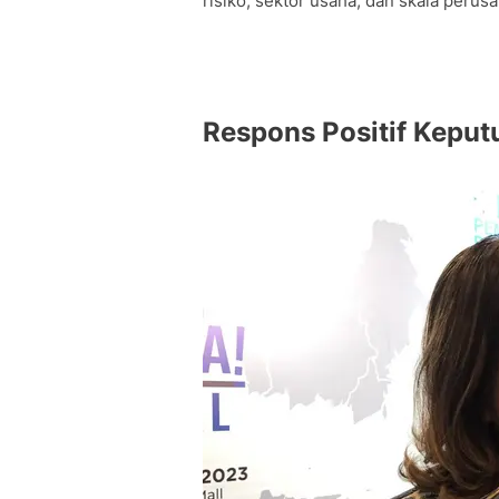
risiko, sektor usaha, dan skala perus
Respons Positif Keput