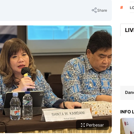
#
L
Share
LI
Copy Link
Dan
INFO
Perbesar