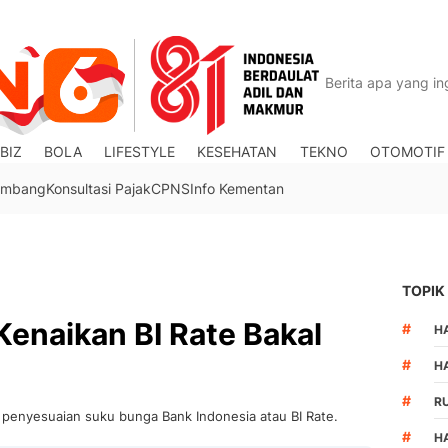
BIZ
BOLA
LIFESTYLE
KESEHATAN
TEKNO
OTOMOTIF
Tambang
Konsultasi Pajak
CPNS
Info Kementan
TOPIK
enaikan BI Rate Bakal
#
HA
#
H
#
R
i penyesuaian suku bunga Bank Indonesia atau BI Rate.
#
H