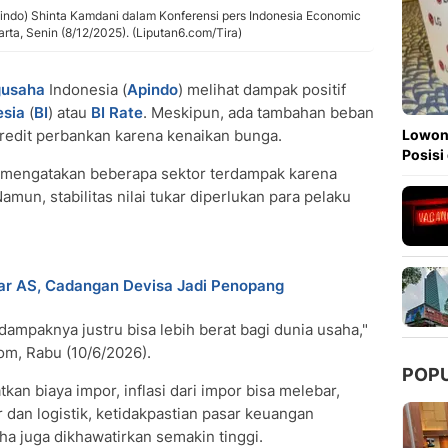
ndo) Shinta Kamdani dalam Konferensi pers Indonesia Economic
ta, Senin (8/12/2025). (Liputan6.com/Tira)
usaha
Indonesia (
Apindo
) melihat dampak positif
esia
(
BI
) atau
BI Rate
. Meskipun, ada tambahan beban
redit perbankan karena kenaikan bunga.
Lowong
Posisi
 mengatakan beberapa sektor terdampak karena
mun, stabilitas nilai tukar diperlukan para pelaku
lar AS, Cadangan Devisa Jadi Penopang
ga, dampaknya justru bisa lebih berat bagi dunia usaha,"
com, Rabu (10/6/2026).
POP
tkan biaya impor, inflasi dari impor bisa melebar,
 dan logistik, ketidakpastian pasar keuangan
a juga dikhawatirkan semakin tinggi.