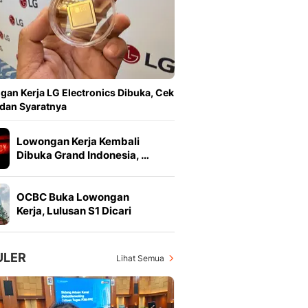
Feeds
Feeds Liputan6: Kumpul
Terbaru Harian
Otosia
Otosia
Spotlight
an Kerja LG Electronics Dibuka, Cek
Berita Terkini, Kabar Te
 dan Syaratnya
Dan Dunia - Liputan6.
English
Lowongan Kerja Kembali
Exploring Knowledge, T
Dibuka Grand Indonesia, …
En.Liputan6.com
Disabilitas
OCBC Buka Lowongan
Disabilitas Berita Terkini
Kerja, Lulusan S1 Dicari
Harian, Berita Terbaru,
Berita
Berita Hari Ini Politik,
ULER
Lihat Semua
Health
Kabar Berita Terbaru D
Diet, Herbal Terbaik