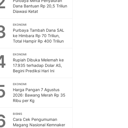
2
Purbaya Minta Penyaluran
Sport
Dana Bantuan Rp 20,5 Triliun
Berita Bola Terkini, Ja
Diawasi Ketat
Klasemen, Hasil Liga
3
EKONOMI
Purbaya Tambah Dana SAL
ke Himbara Rp 70 Triliun,
Total Hampir Rp 400 Triliun
4
EKONOMI
Rupiah Dibuka Melemah ke
17.935 terhadap Dolar AS,
Begini Prediksi Hari Ini
5
EKONOMI
Harga Pangan 7 Agustus
2026: Bawang Merah Rp 35
Ribu per Kg
6
BISNIS
Cara Cek Pengumuman
Magang Nasional Kemnaker