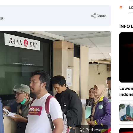
#
L
Share
IB
INFO
Copy Link
Lowong
Indone
Perbesar