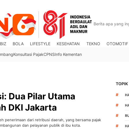
BIZ
BOLA
LIFESTYLE
KESEHATAN
TEKNO
OTOMOTIF
Tambang
Konsultasi Pajak
CPNS
Info Kementan
TOPIK
i: Dua Pilar Utama
#
HA
h DKI Jakarta
#
H
#
R
eh penerimaan dari retribusi daerah, yang bersama pajak
bangunan dan pelayanan publik di ibu kota.
#
H