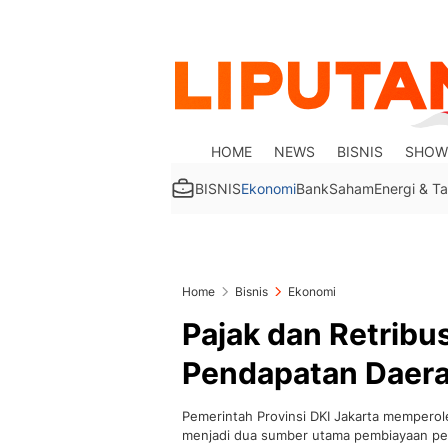
HOME
NEWS
BISNIS
SHOW
BISNIS
Ekonomi
Bank
Saham
Energi & 
Home
Bisnis
Ekonomi
Pajak dan Retribus
Pendapatan Daera
Pemerintah Provinsi DKI Jakarta memperol
menjadi dua sumber utama pembiayaan pem