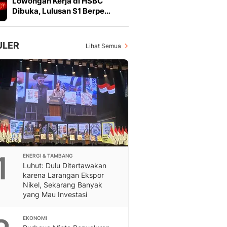
Lowongan Kerja di HSBC
Feeds
Dibuka, Lulusan S1 Berpe…
Feeds Liputan6: Kumpul
Terbaru Harian
Otosia
ULER
Lihat Semua
Otosia
Spotlight
Berita Terkini, Kabar Te
Dan Dunia - Liputan6.
English
Exploring Knowledge, T
En.Liputan6.com
Disabilitas
Disabilitas Berita Terkini
1
ENERGI & TAMBANG
Harian, Berita Terbaru,
Luhut: Dulu Ditertawakan
Berita
karena Larangan Ekspor
Berita Hari Ini Politik,
Nikel, Sekarang Banyak
Health
yang Mau Investasi
Kabar Berita Terbaru D
Diet, Herbal Terbaik
EKONOMI