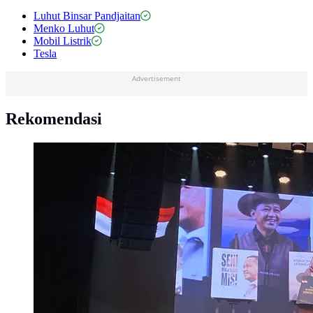
Luhut Binsar Pandjaitan
Menko Luhut
Mobil Listrik
Tesla
Advertisement
Rekomendasi