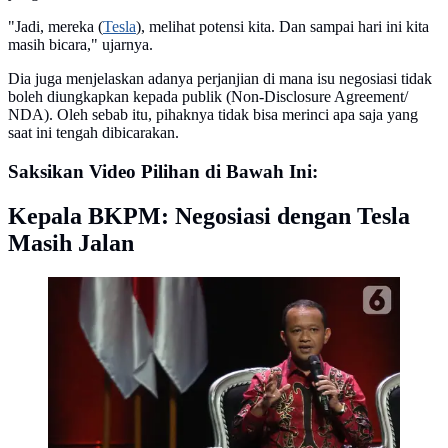
"Jadi, mereka (
Tesla
), melihat potensi kita. Dan sampai hari ini kita
masih bicara," ujarnya.
Dia juga menjelaskan adanya perjanjian di mana isu negosiasi tidak
boleh diungkapkan kepada publik (Non-Disclosure Agreement/
NDA). Oleh sebab itu, pihaknya tidak bisa merinci apa saja yang
saat ini tengah dibicarakan.
Saksikan Video Pilihan di Bawah Ini:
Kepala BKPM: Negosiasi dengan Tesla
Masih Jalan
Kepala BKPM Bahlil Lahadalia menyampaikan
paparan saat diskusi panel V Rakornas Indonesia Maju
antara Pemerintah Pusat dan Forum Koordinasi
Pimpinan Daerah (Forkopimda) di Bogor, Rabu
(13/11/2019). Panel V itu membahas penyederhanaan
regulasi dan reformasi birokrasi.
(Liputan6.com/Herman Zakharia)