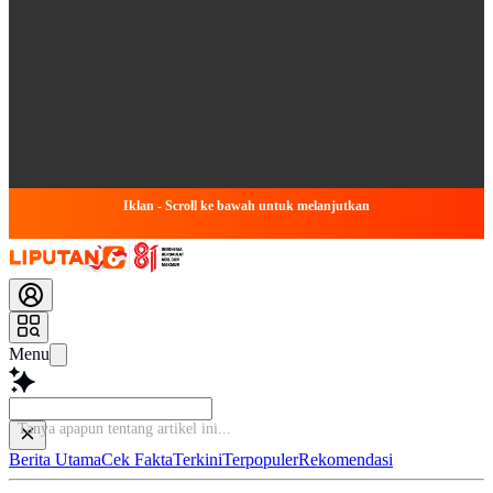
Iklan - Scroll ke bawah untuk melanjutkan
Menu
Tanya apapun ten
Berita Utama
Cek Fakta
Terkini
Terpopuler
Rekomendasi