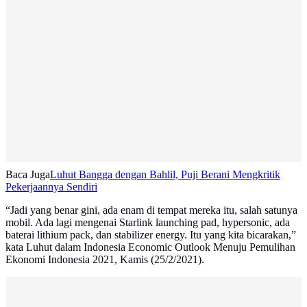
Baca Juga
Luhut Bangga dengan Bahlil, Puji Berani Mengkritik
Pekerjaannya Sendiri
“Jadi yang benar gini, ada enam di tempat mereka itu, salah satunya
mobil. Ada lagi mengenai Starlink launching pad, hypersonic, ada
baterai lithium pack, dan stabilizer energy. Itu yang kita bicarakan,”
kata Luhut dalam Indonesia Economic Outlook Menuju Pemulihan
Ekonomi Indonesia 2021, Kamis (25/2/2021).