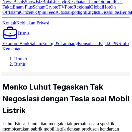
News
Bisnis
ShowBiz
Bola
Lifestyle
Kesehatan
Tekno
Otomotif
Cek
Fakta
Enam Plus
Saham
Crypto
TV
Foto
Regional
Global
Hot
On
Off
Islami
Citizen6
Opini
Feeds
Otosia
Spotlight
English
Disabilitas
Berita
Kontak
Kebijakan Privasi
Bisnis
Ekonomi
Bank
Saham
Energi & Tambang
Konsultasi Pajak
CPNS
Info
Kementan
Home
Bisnis
Menko Luhut Tegaskan Tak
Negosiasi dengan Tesla soal Mobil
Listrik
Luhut Binsar Pandjaitan mengaku tak pernah secara spesifik
membicarakan pabrik mobil listrik dengan produsen kendaraan