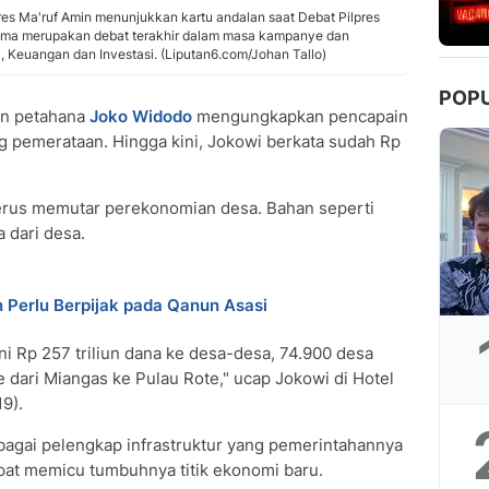
s Ma'ruf Amin menunjukkan kartu andalan saat Debat Pilpres
kelima merupakan debat terakhir dalam masa kampanye dan
 Keuangan dan Investasi. (Liputan6.com/Johan Tallo)
POP
en petahana
Joko Widodo
mengungkapkan pencapain
pemerataan. Hingga kini, Jokowi berkata sudah Rp
 terus memutar perekonomian desa. Bahan seperti
 dari desa.
 Perlu Berpijak pada Qanun Asasi
ni Rp 257 triliun dana ke desa-desa, 74.900 desa
dari Miangas ke Pulau Rote," ucap Jokowi di Hotel
9).
ebagai pelengkap infrastruktur yang pemerintahannya
dapat memicu tumbuhnya titik ekonomi baru.