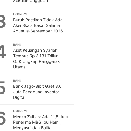
Sekolah Unggulan
Sport
Berita Bola Terkini, Ja
3
Klasemen, Hasil Liga
EKONOMI
Buruh Pastikan Tidak Ada
Aksi Skala Besar Selama
Agustus-September 2026
4
BANK
Aset Keuangan Syariah
Tembus Rp 3.131 Triliun,
OJK Ungkap Penggerak
Utama
5
BANK
Bank Jago-Bibit Gaet 3,6
Juta Pengguna Investor
Digital
6
EKONOMI
Menko Zulhas: Ada 11,5 Juta
Penerima MBG Ibu Hamil,
Menyusui dan Balita