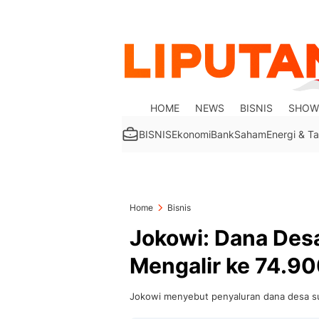
HOME
NEWS
BISNIS
SHOW
BISNIS
Ekonomi
Bank
Saham
Energi & 
Home
Bisnis
Jokowi: Dana Desa
Mengalir ke 74.9
Jokowi menyebut penyaluran dana desa su