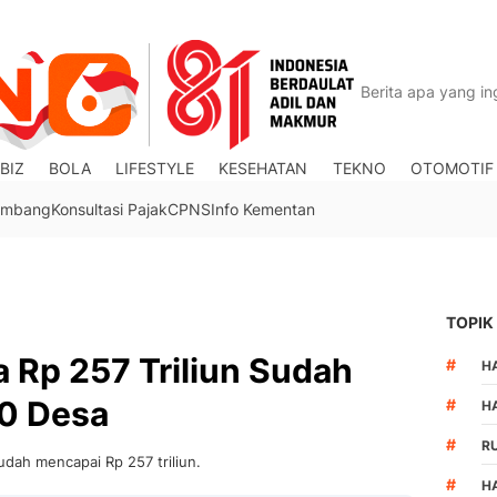
BIZ
BOLA
LIFESTYLE
KESEHATAN
TEKNO
OTOMOTIF
Tambang
Konsultasi Pajak
CPNS
Info Kementan
TOPIK
 Rp 257 Triliun Sudah
#
HA
00 Desa
#
H
#
R
dah mencapai Rp 257 triliun.
#
H