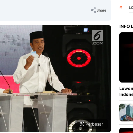
#
L
Share
INFO
Copy Link
Lowong
Indone
Perbesar