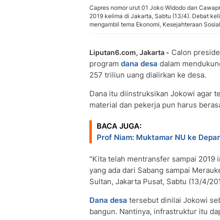
Capres nomor urut 01 Joko Widodo dan Cawapre
2019 kelima di Jakarta, Sabtu (13/4). Debat 
mengambil tema Ekonomi, Kesejahteraan Sosial,
Calon presid
Liputan6.com, Jakarta -
program
dana desa
dalam mendukung 
257 triliun uang dialirkan ke desa.
Dana itu diinstruksikan Jokowi agar
material dan pekerja pun harus berasa
BACA JUGA:
Prof Niam: Muktamar NU ke Depan
"Kita telah mentransfer sampai 2019 i
yang ada dari Sabang sampai Merauke 
Sultan, Jakarta Pusat, Sabtu (13/4/201
Dana desa
tersebut dinilai Jokowi s
bangun. Nantinya, infrastruktur itu 