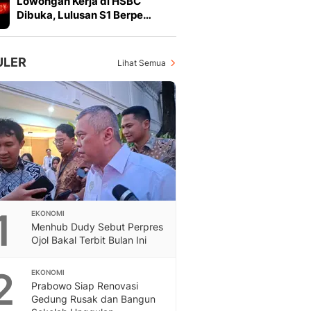
Lowongan Kerja di HSBC
Feeds
Dibuka, Lulusan S1 Berpe…
Feeds Liputan6: Kumpul
Terbaru Harian
Otosia
ULER
Lihat Semua
Otosia
Spotlight
Berita Terkini, Kabar Te
Dan Dunia - Liputan6.
English
Exploring Knowledge, T
En.Liputan6.com
Disabilitas
Disabilitas Berita Terkini
1
EKONOMI
Harian, Berita Terbaru,
Menhub Dudy Sebut Perpres
Berita
Ojol Bakal Terbit Bulan Ini
Berita Hari Ini Politik,
Health
2
EKONOMI
Kabar Berita Terbaru D
Prabowo Siap Renovasi
Diet, Herbal Terbaik
Gedung Rusak dan Bangun