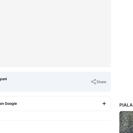
yuni
Share
 on Google
PIALA
Copy Link