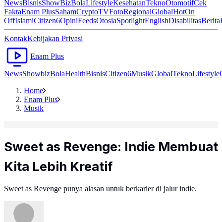
News
Bisnis
ShowBiz
Bola
Lifestyle
Kesehatan
Tekno
Otomotif
Cek
Fakta
Enam Plus
Saham
Crypto
TV
Foto
Regional
Global
Hot
On
Off
Islami
Citizen6
Opini
Feeds
Otosia
Spotlight
English
Disabilitas
Berita
Kontak
Kebijakan Privasi
Enam Plus
News
Showbiz
Bola
Health
Bisnis
Citizen6
Musik
Global
Tekno
Lifestyle
Home
Enam Plus
Musik
Sweet as Revenge: Indie Membuat
Kita Lebih Kreatif
Sweet as Revenge punya alasan untuk berkarier di jalur indie.