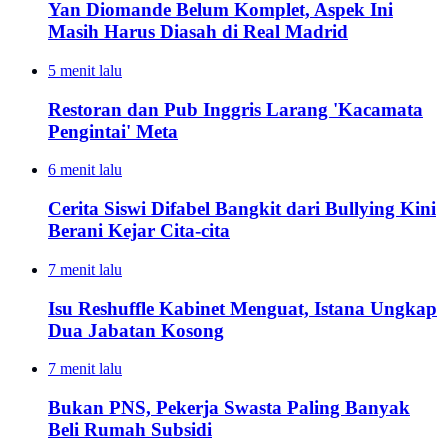
Yan Diomande Belum Komplet, Aspek Ini
Masih Harus Diasah di Real Madrid
5 menit lalu
Restoran dan Pub Inggris Larang 'Kacamata
Pengintai' Meta
6 menit lalu
Cerita Siswi Difabel Bangkit dari Bullying Kini
Berani Kejar Cita-cita
7 menit lalu
Isu Reshuffle Kabinet Menguat, Istana Ungkap
Dua Jabatan Kosong
7 menit lalu
Bukan PNS, Pekerja Swasta Paling Banyak
Beli Rumah Subsidi