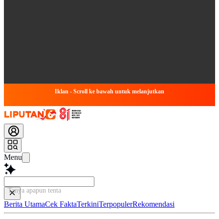
Iklan - Scroll ke bawah untuk melanjutkan
Menu
Tanya apapun tentang ar
Berita Utama
Cek Fakta
Terkini
Terpopuler
Rekomendasi