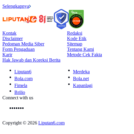
Selengkapnya
Kontak
Redaksi
Disclaimer
Kode Etik
Pedoman Media Siber
Sitemap
Form Pengaduan
Tentang Kami
Karir
Metode Cek Fakta
Hak Jawab dan Koreksi Berita
Liputan6
Merdeka
Bola.com
Bola.net
Fimela
Kapanlagi
Brilio
Connect with us
Copyright © 2026
Liputan6.com