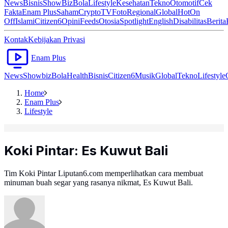
News
Bisnis
ShowBiz
Bola
Lifestyle
Kesehatan
Tekno
Otomotif
Cek
Fakta
Enam Plus
Saham
Crypto
TV
Foto
Regional
Global
Hot
On
Off
Islami
Citizen6
Opini
Feeds
Otosia
Spotlight
English
Disabilitas
Berita
Kontak
Kebijakan Privasi
Enam Plus
News
Showbiz
Bola
Health
Bisnis
Citizen6
Musik
Global
Tekno
Lifestyle
Home
Enam Plus
Lifestyle
Koki Pintar: Es Kuwut Bali
Tim Koki Pintar Liputan6.com memperlihatkan cara membuat
minuman buah segar yang rasanya nikmat, Es Kuwut Bali.