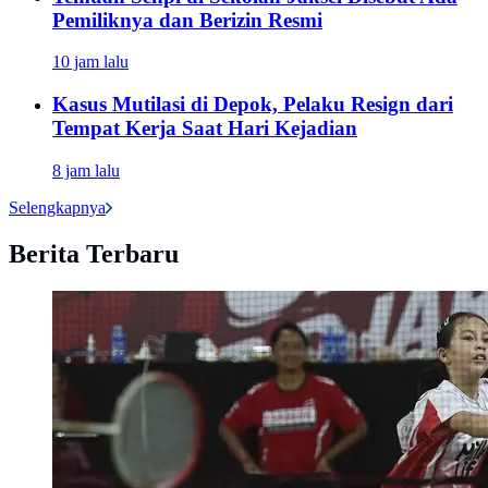
Pemiliknya dan Berizin Resmi
10 jam lalu
Kasus Mutilasi di Depok, Pelaku Resign dari
Tempat Kerja Saat Hari Kejadian
8 jam lalu
Selengkapnya
Berita Terbaru