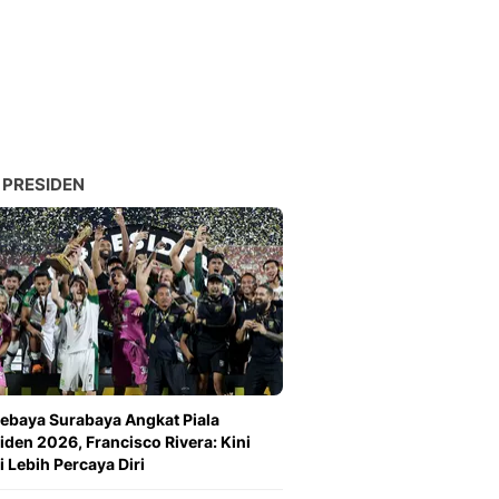
Sport
Berita Bola Terkini, Ja
Klasemen, Hasil Liga
 PRESIDEN
ebaya Surabaya Angkat Piala
iden 2026, Francisco Rivera: Kini
 Lebih Percaya Diri