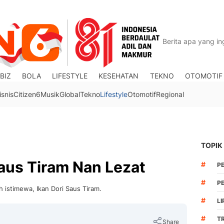
BIZ
BOLA
LIFESTYLE
KESEHATAN
TEKNO
OTOMOTIF
isnis
Citizen6
Musik
Global
Tekno
Lifestyle
Otomotif
Regional
TOPIK
Saus Tiram Nan Lezat
#
P
#
PE
ih istimewa, Ikan Dori Saus Tiram.
#
LI
#
T
Share