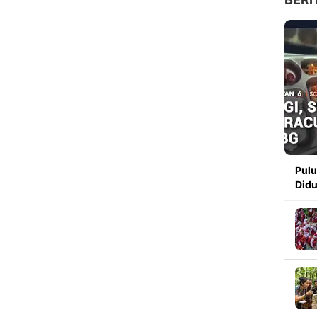
Pulu
Did