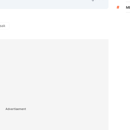
#
M
asak
Copy Link
Advertisement