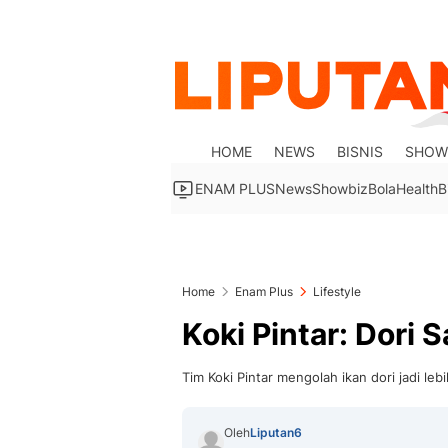
HOME
NEWS
BISNIS
SHOW
ENAM PLUS
News
Showbiz
Bola
Health
B
Home
Enam Plus
Lifestyle
Koki Pintar: Dori 
Tim Koki Pintar mengolah ikan dori jadi leb
Oleh
Liputan6