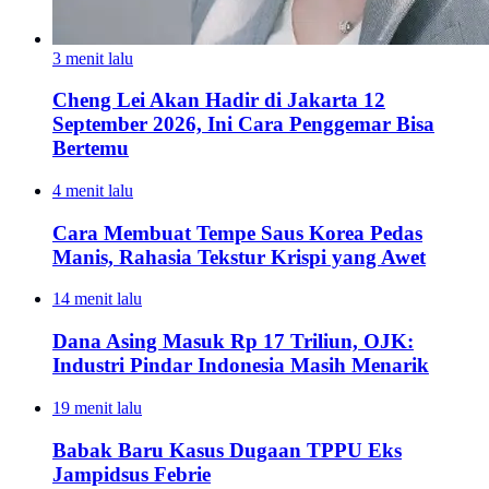
3 menit lalu
Cheng Lei Akan Hadir di Jakarta 12
September 2026, Ini Cara Penggemar Bisa
Bertemu
4 menit lalu
Cara Membuat Tempe Saus Korea Pedas
Manis, Rahasia Tekstur Krispi yang Awet
14 menit lalu
Dana Asing Masuk Rp 17 Triliun, OJK:
Industri Pindar Indonesia Masih Menarik
19 menit lalu
Babak Baru Kasus Dugaan TPPU Eks
Jampidsus Febrie