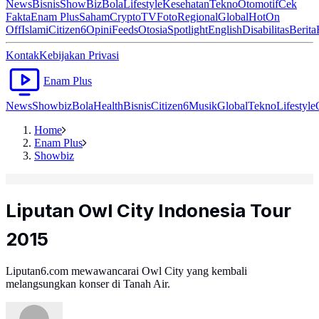
News
Bisnis
ShowBiz
Bola
Lifestyle
Kesehatan
Tekno
Otomotif
Cek
Fakta
Enam Plus
Saham
Crypto
TV
Foto
Regional
Global
Hot
On
Off
Islami
Citizen6
Opini
Feeds
Otosia
Spotlight
English
Disabilitas
Berita
Kontak
Kebijakan Privasi
Enam Plus
News
Showbiz
Bola
Health
Bisnis
Citizen6
Musik
Global
Tekno
Lifestyle
Home
Enam Plus
Showbiz
Liputan Owl City Indonesia Tour
2015
Liputan6.com mewawancarai Owl City yang kembali
melangsungkan konser di Tanah Air.