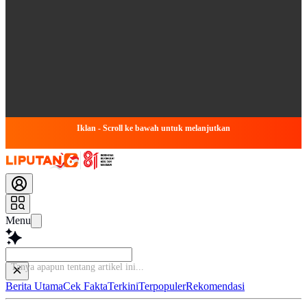
Iklan - Scroll ke bawah untuk melanjutkan
Menu
Tanya apapun t
Berita Utama
Cek Fakta
Terkini
Terpopuler
Rekomendasi