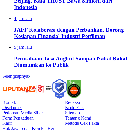
Beijing, Kala TRUST Bawa Simfoni dari
Indonesia
4 jam lalu
JAFF Kolaborasi dengan Perbankan, Dorong
Kesiapan Finansial Industri Perfilman
5 jam lalu
Perusahaan Jasa Angkut Sampah Nakal Bakal
Diumumkan ke Publik
Selengkapnya
Kontak
Redaksi
Disclaimer
Kode Etik
Pedoman Media Siber
Sitemap
Form Pengaduan
Tentang Kami
Karir
Metode Cek Fakta
Hak Jawab dan Koreksi Berita