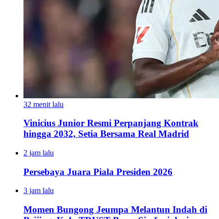
32 menit lalu
Vinicius Junior Resmi Perpanjang Kontrak
hingga 2032, Setia Bersama Real Madrid
2 jam lalu
Persebaya Juara Piala Presiden 2026
3 jam lalu
Momen Bungong Jeumpa Melantun Indah di