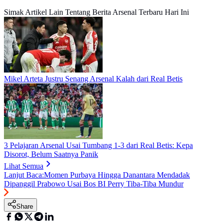
Simak Artikel Lain Tentang Berita Arsenal Terbaru Hari Ini
Mikel Arteta Justru Senang Arsenal Kalah dari Real Betis
3 Pelajaran Arsenal Usai Tumbang 1-3 dari Real Betis: Kepa
Disorot, Belum Saatnya Panik
Lihat Semua
Lanjut Baca:
Momen Purbaya Hingga Danantara Mendadak
Dipanggil Prabowo Usai Bos BI Perry Tiba-Tiba Mundur
Share