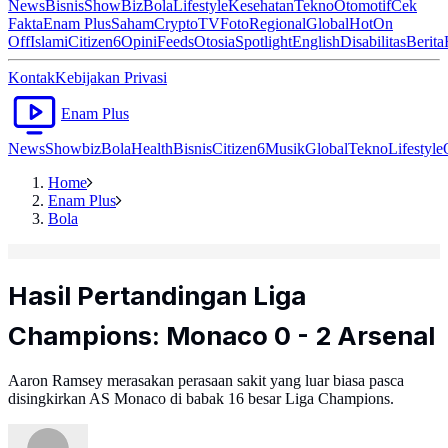
News
Bisnis
ShowBiz
Bola
Lifestyle
Kesehatan
Tekno
Otomotif
Cek
Fakta
Enam Plus
Saham
Crypto
TV
Foto
Regional
Global
Hot
On
Off
Islami
Citizen6
Opini
Feeds
Otosia
Spotlight
English
Disabilitas
Berita
Kontak
Kebijakan Privasi
Enam Plus
News
Showbiz
Bola
Health
Bisnis
Citizen6
Musik
Global
Tekno
Lifestyle
Home
Enam Plus
Bola
Hasil Pertandingan Liga
Champions: Monaco 0 - 2 Arsenal
Aaron Ramsey merasakan perasaan sakit yang luar biasa pasca
disingkirkan AS Monaco di babak 16 besar Liga Champions.