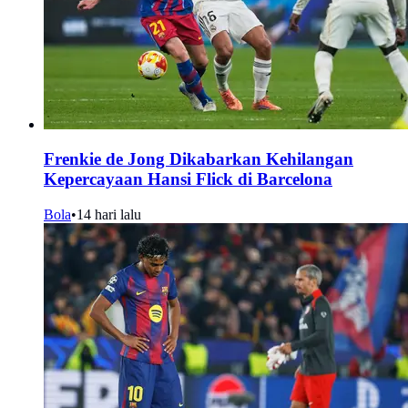
Frenkie de Jong Dikabarkan Kehilangan
Kepercayaan Hansi Flick di Barcelona
Bola
•
14 hari lalu