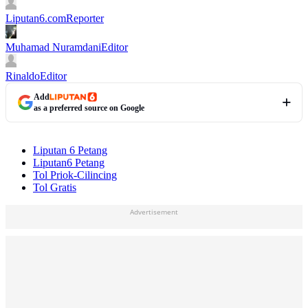
Liputan6.com
Reporter
Muhamad Nuramdani
Editor
Rinaldo
Editor
Add
as a preferred source on Google
Liputan 6 Petang
Liputan6 Petang
Tol Priok-Cilincing
Tol Gratis
Advertisement