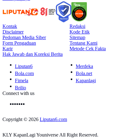
Kontak
Redaksi
Disclaimer
Kode Etik
Pedoman Media Siber
Sitemap
Form Pengaduan
Tentang Kami
Karir
Metode Cek Fakta
Hak Jawab dan Koreksi Berita
Liputan6
Merdeka
Bola.com
Bola.net
Fimela
Kapanlagi
Brilio
Connect with us
Copyright © 2026
Liputan6.com
KLY KapanLagi Youniverse All Right Reserved.