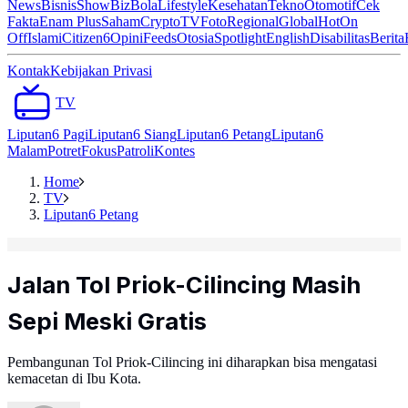
News
Bisnis
ShowBiz
Bola
Lifestyle
Kesehatan
Tekno
Otomotif
Cek
Fakta
Enam Plus
Saham
Crypto
TV
Foto
Regional
Global
Hot
On
Off
Islami
Citizen6
Opini
Feeds
Otosia
Spotlight
English
Disabilitas
Berita
Kontak
Kebijakan Privasi
TV
Liputan6 Pagi
Liputan6 Siang
Liputan6 Petang
Liputan6
Malam
Potret
Fokus
Patroli
Kontes
Home
TV
Liputan6 Petang
Jalan Tol Priok-Cilincing Masih
Sepi Meski Gratis
Pembangunan Tol Priok-Cilincing ini diharapkan bisa mengatasi
kemacetan di Ibu Kota.