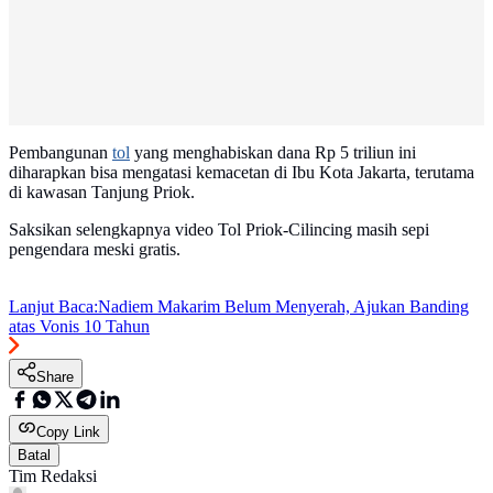
Pembangunan
tol
yang menghabiskan dana Rp 5 triliun ini
diharapkan bisa mengatasi kemacetan di Ibu Kota Jakarta, terutama
di kawasan Tanjung Priok.
Saksikan selengkapnya video Tol Priok-Cilincing masih sepi
pengendara meski gratis.
Lanjut Baca:
Nadiem Makarim Belum Menyerah, Ajukan Banding
atas Vonis 10 Tahun
Share
Copy Link
Batal
Tim Redaksi