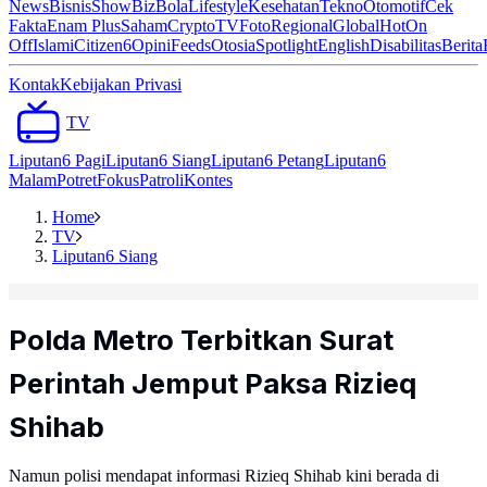
News
Bisnis
ShowBiz
Bola
Lifestyle
Kesehatan
Tekno
Otomotif
Cek
Fakta
Enam Plus
Saham
Crypto
TV
Foto
Regional
Global
Hot
On
Off
Islami
Citizen6
Opini
Feeds
Otosia
Spotlight
English
Disabilitas
Berita
Kontak
Kebijakan Privasi
TV
Liputan6 Pagi
Liputan6 Siang
Liputan6 Petang
Liputan6
Malam
Potret
Fokus
Patroli
Kontes
Home
TV
Liputan6 Siang
Polda Metro Terbitkan Surat
Perintah Jemput Paksa Rizieq
Shihab
Namun polisi mendapat informasi Rizieq Shihab kini berada di