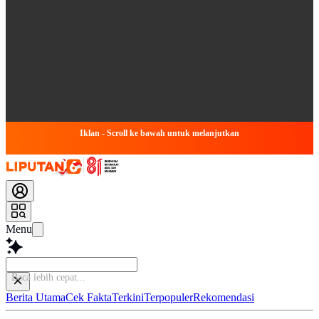
Iklan - Scroll ke bawah untuk melanjutkan
Menu
Baca leb
Berita Utama
Cek Fakta
Terkini
Terpopuler
Rekomendasi