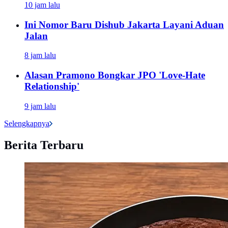
10 jam lalu
Ini Nomor Baru Dishub Jakarta Layani Aduan
Jalan
8 jam lalu
Alasan Pramono Bongkar JPO 'Love-Hate
Relationship'
9 jam lalu
Selengkapnya
Berita Terbaru