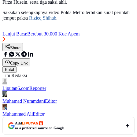
Firza Husein, serta tiga saksi ahli.
Saksikan selengkapnya video Polda Metro terbitkan surat perintah
jemput paksa
Rizieq Shihab
.
Lanjut Baca:
Berebut 30.000 Kue Apem
Share
Copy Link
Batal
Tim Redaksi
Liputan6.com
Reporter
Muhamad Nuramdani
Editor
Muhammad Ali
Editor
Add
as a preferred source on Google