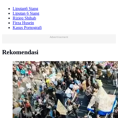
Liputan6 Siang
Liputan 6 Siang
Rizieq Shihab
Firza Husein
Kasus Pornografi
Advertisement
Rekomendasi