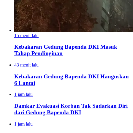
15 menit lalu
Kebakaran Gedung Bapenda DKI Masuk
Tahap Pendinginan
43 menit lalu
Kebakaran Gedung Bapenda DKI Hanguskan
6 Lantai
1 jam lalu
Damkar Evakuasi Korban Tak Sadarkan Diri
dari Gedung Bapenda DKI
1 jam lalu