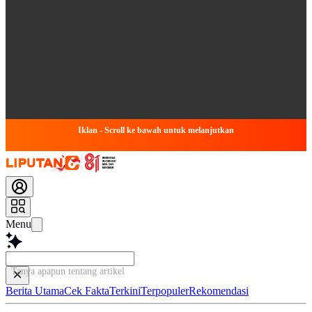
Iklan - Scroll ke bawah untuk melanjutkan
Menu
Tanya apapun tentang artikel ini..
Berita Utama
Cek Fakta
Terkini
Terpopuler
Rekomendasi