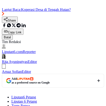
Lanjut Baca:
Koperasi Desa di Tengah Hutan?
Share
Copy Link
Batal
Tim Redaksi
Liputan6.com
Reporter
Rita Ayuningtyas
Editor
Arnaz Sofian
Editor
Add
as a preferred source on Google
Liputan6 Petang
Liputan 6 Petang
Trans Papua