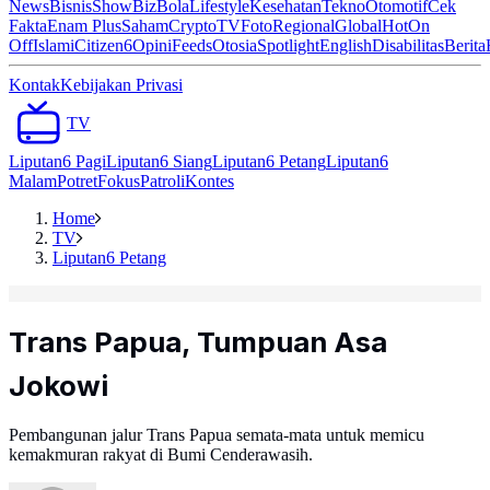
News
Bisnis
ShowBiz
Bola
Lifestyle
Kesehatan
Tekno
Otomotif
Cek
Fakta
Enam Plus
Saham
Crypto
TV
Foto
Regional
Global
Hot
On
Off
Islami
Citizen6
Opini
Feeds
Otosia
Spotlight
English
Disabilitas
Berita
Kontak
Kebijakan Privasi
TV
Liputan6 Pagi
Liputan6 Siang
Liputan6 Petang
Liputan6
Malam
Potret
Fokus
Patroli
Kontes
Home
TV
Liputan6 Petang
Trans Papua, Tumpuan Asa
Jokowi
Pembangunan jalur Trans Papua semata-mata untuk memicu
kemakmuran rakyat di Bumi Cenderawasih.