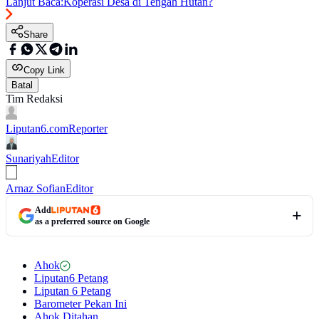
Lanjut Baca:
Koperasi Desa di Tengah Hutan?
Share
Copy Link
Batal
Tim Redaksi
Liputan6.com
Reporter
Sunariyah
Editor
Arnaz Sofian
Editor
Add
as a preferred source on Google
Ahok
Liputan6 Petang
Liputan 6 Petang
Barometer Pekan Ini
Ahok Ditahan