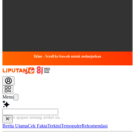
Iklan - Scroll ke bawah untuk melanjutkan
Menu
Tanya apapun tentang artikel ini...
Berita Utama
Cek Fakta
Terkini
Terpopuler
Rekomendasi