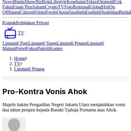
News
Bisnis
ShowBiz
Bola
Lifestyle
Kesehatan
Tekno
Otomotif
Cek
Fakta
Enam Plus
Saham
Crypto
TV
Foto
Regional
Global
Hot
On
Off
Islami
Citizen6
Opini
Feeds
Otosia
Spotlight
English
Disabilitas
Berita
Kontak
Kebijakan Privasi
TV
Liputan6 Pagi
Liputan6 Siang
Liputan6 Petang
Liputan6
Malam
Potret
Fokus
Patroli
Kontes
Home
TV
Liputan6 Petang
Pro-Kontra Vonis Ahok
Majelis hakim Pengadilan Negeri Jakarta Utara menjatuhkan vonis
dua tahun penjara kepada Basuki Tjahaja Purnama atau Ahok.