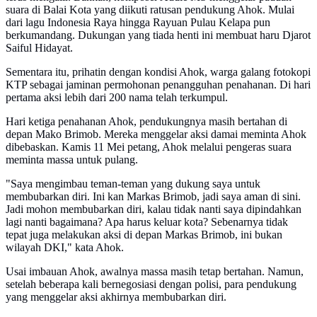
suara di Balai Kota yang diikuti ratusan pendukung Ahok. Mulai
dari lagu Indonesia Raya hingga Rayuan Pulau Kelapa pun
berkumandang. Dukungan yang tiada henti ini membuat haru Djarot
Saiful Hidayat.
Sementara itu, prihatin dengan kondisi Ahok, warga galang fotokopi
KTP sebagai jaminan permohonan penangguhan penahanan. Di hari
pertama aksi lebih dari 200 nama telah terkumpul.
Hari ketiga penahanan Ahok, pendukungnya masih bertahan di
depan Mako Brimob. Mereka menggelar aksi damai meminta Ahok
dibebaskan. Kamis 11 Mei petang, Ahok melalui pengeras suara
meminta massa untuk pulang.
"Saya mengimbau teman-teman yang dukung saya untuk
membubarkan diri. Ini kan Markas Brimob, jadi saya aman di sini.
Jadi mohon membubarkan diri, kalau tidak nanti saya dipindahkan
lagi nanti bagaimana? Apa harus keluar kota? Sebenarnya tidak
tepat juga melakukan aksi di depan Markas Brimob, ini bukan
wilayah DKI," kata Ahok.
Usai imbauan Ahok, awalnya massa masih tetap bertahan. Namun,
setelah beberapa kali bernegosiasi dengan polisi, para pendukung
yang menggelar aksi akhirnya membubarkan diri.