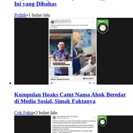
Ini yang Dibahas
Politik
•
1 bulan lalu
Kumpulan Hoaks Catut Nama Ahok Beredar
di Media Sosial, Simak Faktanya
Cek Fakta
•
2 bulan lalu