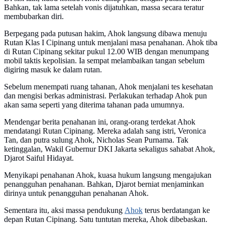
Bahkan, tak lama setelah vonis dijatuhkan, massa secara teratur
membubarkan diri.
Berpegang pada putusan hakim, Ahok langsung dibawa menuju
Rutan Klas I Cipinang untuk menjalani masa penahanan. Ahok tiba
di Rutan Cipinang sekitar pukul 12.00 WIB dengan menumpang
mobil taktis kepolisian. Ia sempat melambaikan tangan sebelum
digiring masuk ke dalam rutan.
Sebelum menempati ruang tahanan, Ahok menjalani tes kesehatan
dan mengisi berkas administrasi. Perlakukan terhadap Ahok pun
akan sama seperti yang diterima tahanan pada umumnya.
Mendengar berita penahanan ini, orang-orang terdekat Ahok
mendatangi Rutan Cipinang. Mereka adalah sang istri, Veronica
Tan, dan putra sulung Ahok, Nicholas Sean Purnama. Tak
ketinggalan, Wakil Gubernur DKI Jakarta sekaligus sahabat Ahok,
Djarot Saiful Hidayat.
Menyikapi penahanan Ahok, kuasa hukum langsung mengajukan
penangguhan penahanan. Bahkan, Djarot berniat menjaminkan
dirinya untuk penangguhan penahanan Ahok.
Sementara itu, aksi massa pendukung
Ahok
terus berdatangan ke
depan Rutan Cipinang. Satu tuntutan mereka, Ahok dibebaskan.