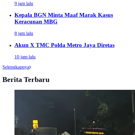
9 jam lalu
Kepala BGN Minta Maaf Marak Kasus
Keracunan MBG
8 jam lalu
Akun X TMC Polda Metro Jaya Diretas
10 jam lalu
Selengkapnya
Berita Terbaru