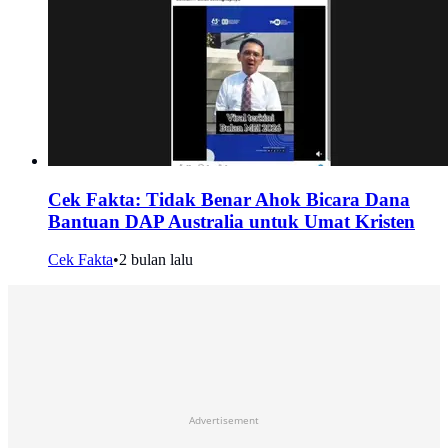
Cek Fakta: Tidak Benar Ahok Bicara Dana
Bantuan DAP Australia untuk Umat Kristen
Cek Fakta
•
2 bulan lalu
Advertisement