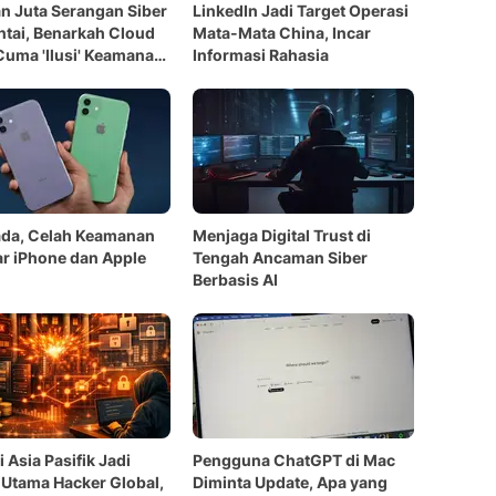
n Juta Serangan Siber
LinkedIn Jadi Target Operasi
tai, Benarkah Cloud
Mata-Mata China, Incar
Cuma 'Ilusi' Keamanan
Informasi Rahasia
onesia?
da, Celah Keamanan
Menjaga Digital Trust di
car iPhone dan Apple
Tengah Ancaman Siber
Berbasis AI
 Asia Pasifik Jadi
Pengguna ChatGPT di Mac
 Utama Hacker Global,
Diminta Update, Apa yang