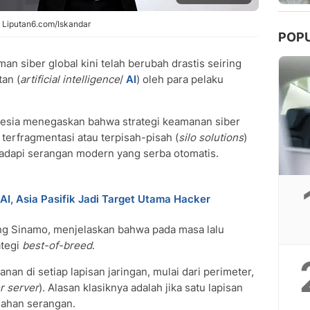
 Liputan6.com/Iskandar
POP
n siber global kini telah berubah drastis seiring
an (
artificial intelligence
/
AI
) oleh para pelaku
esia menegaskan bahwa strategi keamanan siber
terfragmentasi atau terpisah-pisah (
silo solutions
)
hadapi serangan modern yang serba otomatis.
AI, Asia Pasifik Jadi Target Utama Hacker
ng Sinamo, menjelaskan bahwa pada masa lalu
ategi
best-of-breed
.
an di setiap lapisan jaringan, mulai dari perimeter,
r server
). Alasan klasiknya adalah jika satu lapisan
nahan serangan.