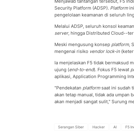
Menjawab tantangan tersebut, F5 Ind
Security Platform (ADSP).
Platform
in
pengelolaan keamanan di seluruh lin
Melalui ADSP, seluruh konsol keaman
server
, hingga Distributed Cloud--ter
Meski mengusung konsep
platform
, 
mengenai risiko
vendor lock-in
(keter
Ia menjelaskan F5 tidak bermaksud m
ujung (
end-to-end
). Fokus F5 lewat
p
aplikasi, Application Programming Inte
"Pendekatan
platform
saat ini sudah t
akan tetap manual, tidak ada umpan b
akan menjadi sangat sulit," Surung 
Serangan Siber
Hacker
AI
F5 I