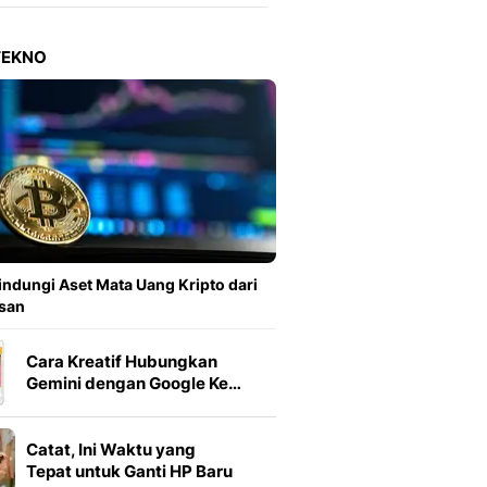
Berita Daerah Dan Peri
Terbaru
Global
TEKNO
Berita Internasional, Sa
Inspiratif, Unik, Dan M
Hot
Hot Liputan6.com Menya
Dan Terbaru
On Off
On Off Liputan6: Sinop
& Berita Bisnis Digital
Islami
indungi Aset Mata Uang Kripto dari
Berita & Kajian Islami
san
Hikmah - Liputan6
Citizen6
Cara Kreatif Hubungkan
Berita Citizen6 - Medi
Gemini dengan Google Ke…
Liputan6.com
Opini
Catat, Ini Waktu yang
Opini Liputan6: Analis
Tepat untuk Ganti HP Baru
Pandang Dan Perspekti