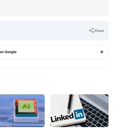
Share
 on Google
Copy Link