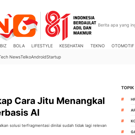
BIZ
BOLA
LIFESTYLE
KESEHATAN
TEKNO
OTOMOTIF
Tech News
Telko
Android
Startup
TOPIK
kap Cara Jitu Menangkal
#
H
rbasis AI
#
A
#
K
an solusi terfragmentasi dinilai sudah tidak lagi relevan
#
G