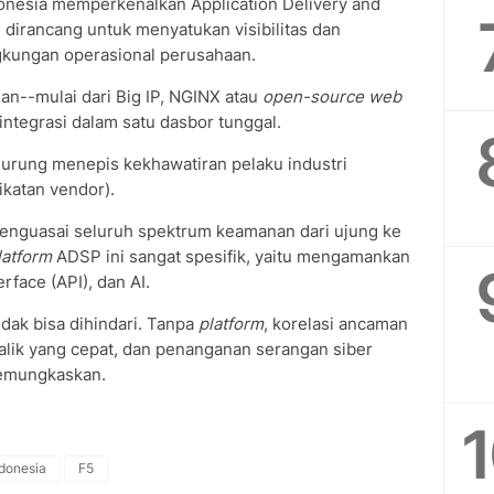
onesia memperkenalkan Application Delivery and
i dirancang untuk menyatukan visibilitas dan
gkungan operasional perusahaan.
an--mulai dari Big IP, NGINX atau
open-source web
integrasi dalam satu dasbor tunggal.
Surung menepis kekhawatiran pelaku industri
ikatan vendor).
enguasai seluruh spektrum keamanan dari ujung ke
latform
ADSP ini sangat spesifik, yaitu mengamankan
rface (API), dan AI.
idak bisa dihindari. Tanpa
platform
, korelasi ancaman
alik yang cepat, dan penanganan serangan siber
memungkaskan.
ndonesia
F5