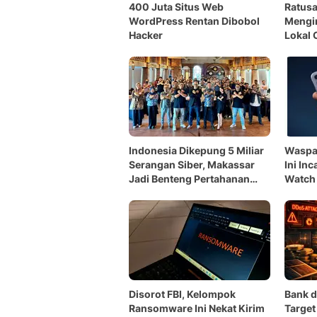
400 Juta Situs Web
Ratusa
WordPress Rentan Dibobol
Mengin
Hacker
Lokal 
AI Ind
Indonesia Dikepung 5 Miliar
Waspa
Serangan Siber, Makassar
Ini In
Jadi Benteng Pertahanan
Watch
Digital Baru
Disorot FBI, Kelompok
Bank di
Ransomware Ini Nekat Kirim
Target