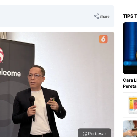
TIPS 
Share
Copy Link
Cara L
Pereta
Perbesar