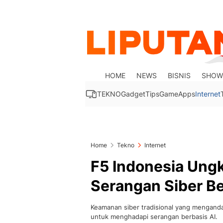
HOME
NEWS
BISNIS
SHOW
TEKNO
Gadget
Tips
Game
Apps
Internet
Home
Tekno
Internet
F5 Indonesia Ung
Serangan Siber Be
Keamanan siber tradisional yang mengandalk
untuk menghadapi serangan berbasis AI.