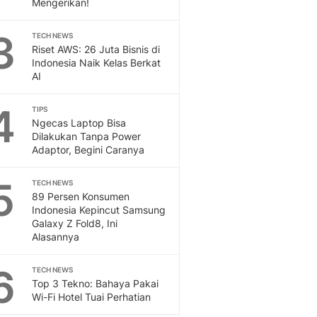
Mengerikan!
Sport
Berita Bola Terkini, Ja
3
Klasemen, Hasil Liga
TECH NEWS
Riset AWS: 26 Juta Bisnis di
Indonesia Naik Kelas Berkat
AI
4
TIPS
Ngecas Laptop Bisa
Dilakukan Tanpa Power
Adaptor, Begini Caranya
5
TECH NEWS
89 Persen Konsumen
Indonesia Kepincut Samsung
Galaxy Z Fold8, Ini
Alasannya
6
TECH NEWS
Top 3 Tekno: Bahaya Pakai
Wi-Fi Hotel Tuai Perhatian