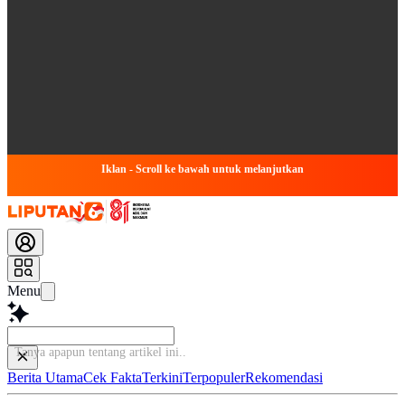
Iklan - Scroll ke bawah untuk melanjutkan
Menu
Tanya apapun tentang ar
Berita Utama
Cek Fakta
Terkini
Terpopuler
Rekomendasi