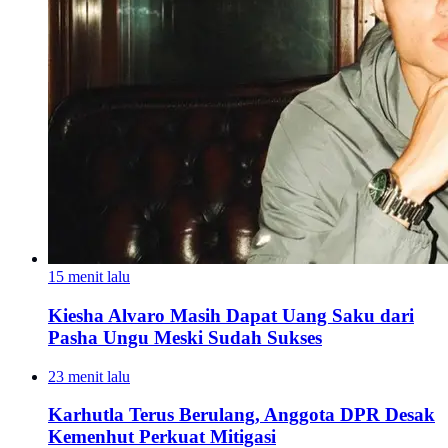
15 menit lalu
Kiesha Alvaro Masih Dapat Uang Saku dari
Pasha Ungu Meski Sudah Sukses
23 menit lalu
Karhutla Terus Berulang, Anggota DPR Desak
Kemenhut Perkuat Mitigasi