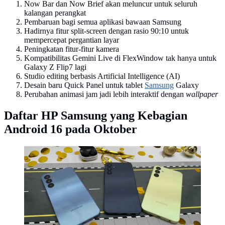
Now Bar dan Now Brief akan meluncur untuk seluruh
kalangan perangkat
Pembaruan bagi semua aplikasi bawaan Samsung
Hadirnya fitur split-screen dengan rasio 90:10 untuk
mempercepat pergantian layar
Peningkatan fitur-fitur kamera
Kompatibilitas Gemini Live di FlexWindow tak hanya untuk
Galaxy Z Flip7 lagi
Studio editing berbasis Artificial Intelligence (AI)
Desain baru Quick Panel untuk tablet
Samsung
Galaxy
Perubahan animasi jam jadi lebih interaktif dengan
wallpaper
Daftar HP Samsung yang Kebagian
Android 16 pada Oktober
Penampakan Samsung Galaxy A25 5G (Liputan6.com/
Agustin Setyo Wardani)