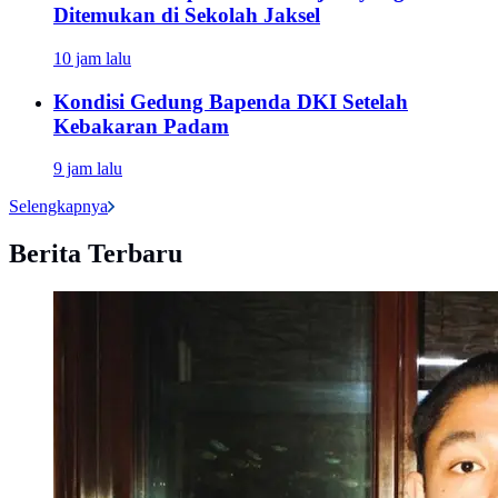
Ditemukan di Sekolah Jaksel
10 jam lalu
Kondisi Gedung Bapenda DKI Setelah
Kebakaran Padam
9 jam lalu
Selengkapnya
Berita Terbaru