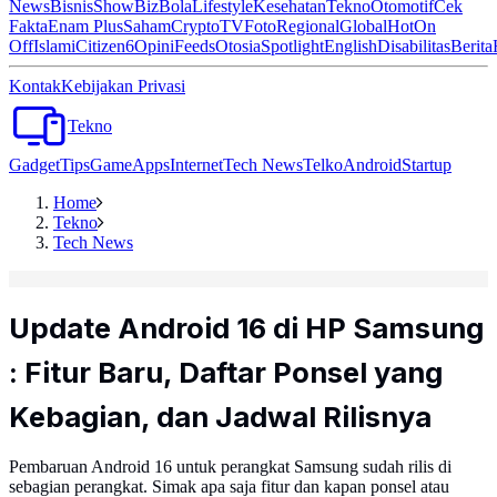
News
Bisnis
ShowBiz
Bola
Lifestyle
Kesehatan
Tekno
Otomotif
Cek
Fakta
Enam Plus
Saham
Crypto
TV
Foto
Regional
Global
Hot
On
Off
Islami
Citizen6
Opini
Feeds
Otosia
Spotlight
English
Disabilitas
Berita
Kontak
Kebijakan Privasi
Tekno
Gadget
Tips
Game
Apps
Internet
Tech News
Telko
Android
Startup
Home
Tekno
Tech News
Update Android 16 di HP Samsung
: Fitur Baru, Daftar Ponsel yang
Kebagian, dan Jadwal Rilisnya
Pembaruan Android 16 untuk perangkat Samsung sudah rilis di
sebagian perangkat. Simak apa saja fitur dan kapan ponsel atau