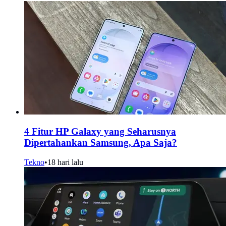
4 Fitur HP Galaxy yang Seharusnya
Dipertahankan Samsung, Apa Saja?
Tekno
•
18 hari lalu