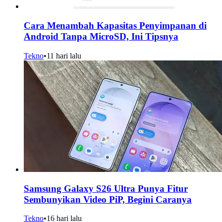
Cara Menambah Kapasitas Penyimpanan di
Android Tanpa MicroSD, Ini Tipsnya
Tekno
•
11 hari lalu
Samsung Galaxy S26 Ultra Punya Fitur
Sembunyikan Video PiP, Begini Caranya
Tekno
•
16 hari lalu