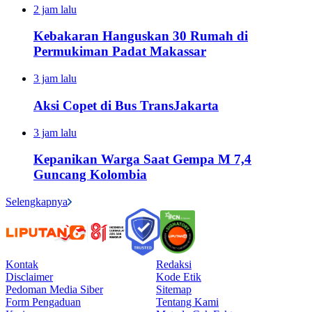
2 jam lalu
Kebakaran Hanguskan 30 Rumah di
Permukiman Padat Makassar
3 jam lalu
Aksi Copet di Bus TransJakarta
3 jam lalu
Kepanikan Warga Saat Gempa M 7,4
Guncang Kolombia
Selengkapnya
Kontak
Redaksi
Disclaimer
Kode Etik
Pedoman Media Siber
Sitemap
Form Pengaduan
Tentang Kami