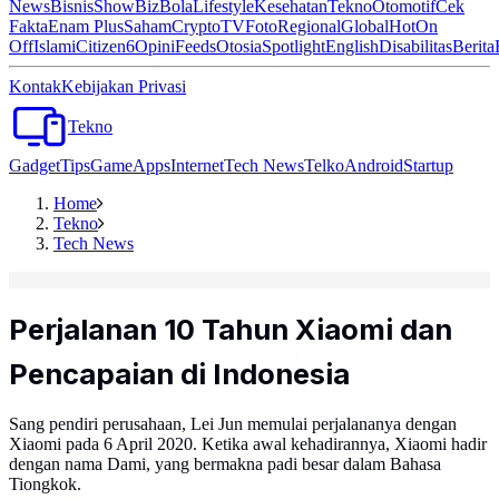
News
Bisnis
ShowBiz
Bola
Lifestyle
Kesehatan
Tekno
Otomotif
Cek
Fakta
Enam Plus
Saham
Crypto
TV
Foto
Regional
Global
Hot
On
Off
Islami
Citizen6
Opini
Feeds
Otosia
Spotlight
English
Disabilitas
Berita
Kontak
Kebijakan Privasi
Tekno
Gadget
Tips
Game
Apps
Internet
Tech News
Telko
Android
Startup
Home
Tekno
Tech News
Perjalanan 10 Tahun Xiaomi dan
Pencapaian di Indonesia
Sang pendiri perusahaan, Lei Jun memulai perjalananya dengan
Xiaomi pada 6 April 2020. Ketika awal kehadirannya, Xiaomi hadir
dengan nama Dami, yang bermakna padi besar dalam Bahasa
Tiongkok.