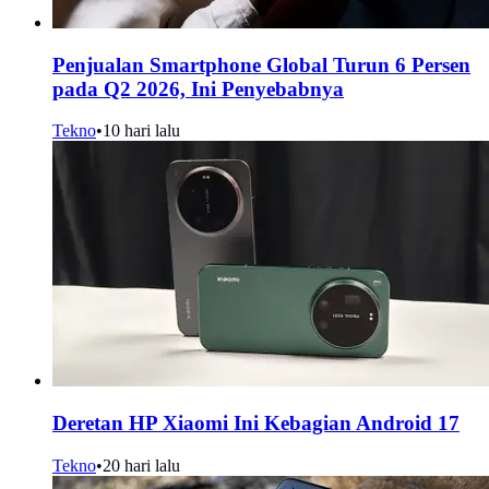
Penjualan Smartphone Global Turun 6 Persen
pada Q2 2026, Ini Penyebabnya
Tekno
•
10 hari lalu
Deretan HP Xiaomi Ini Kebagian Android 17
Tekno
•
20 hari lalu