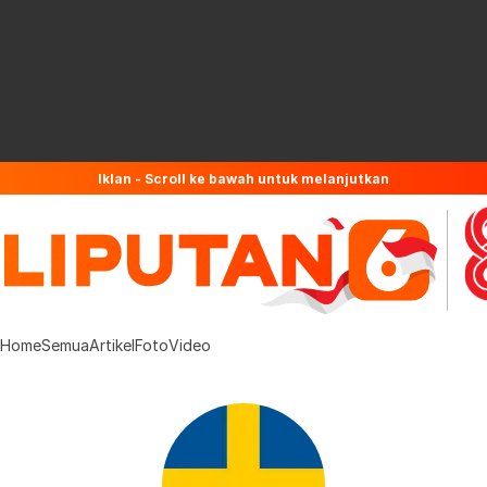
Iklan - Scroll ke bawah untuk melanjutkan
Home
Semua
Artikel
Foto
Video