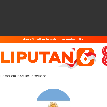
Iklan - Scroll ke bawah untuk melanjutkan
Home
Semua
Artikel
Foto
Video