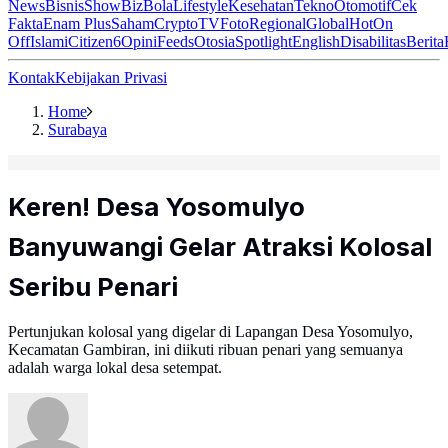
News
Bisnis
ShowBiz
Bola
Lifestyle
Kesehatan
Tekno
Otomotif
Cek
Fakta
Enam Plus
Saham
Crypto
TV
Foto
Regional
Global
Hot
On
Off
Islami
Citizen6
Opini
Feeds
Otosia
Spotlight
English
Disabilitas
Berita
Kontak
Kebijakan Privasi
Home
Surabaya
Keren! Desa Yosomulyo
Banyuwangi Gelar Atraksi Kolosal
Seribu Penari
Pertunjukan kolosal yang digelar di Lapangan Desa Yosomulyo,
Kecamatan Gambiran, ini diikuti ribuan penari yang semuanya
adalah warga lokal desa setempat.