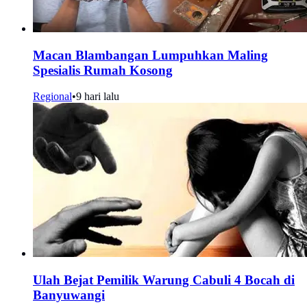
Macan Blambangan Lumpuhkan Maling
Spesialis Rumah Kosong
Regional
•
9 hari lalu
Ulah Bejat Pemilik Warung Cabuli 4 Bocah di
Banyuwangi