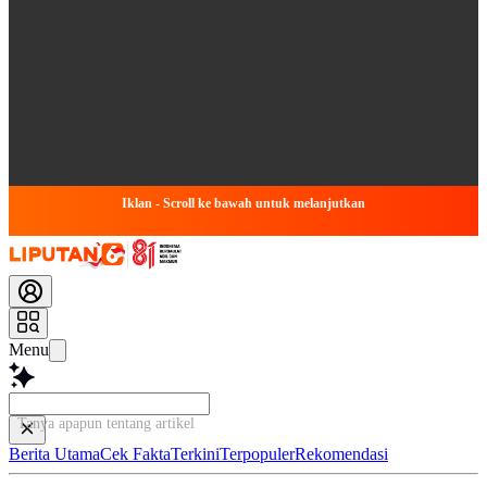
Iklan - Scroll ke bawah untuk melanjutkan
Menu
Tanya apapun tentang artikel ini...
Berita Utama
Cek Fakta
Terkini
Terpopuler
Rekomendasi