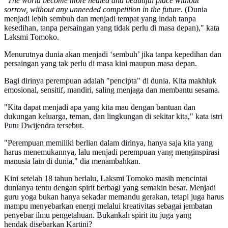
"The world become more healed and beautiful place without
sorrow, without any unneeded competition in the future.
(Dunia
menjadi lebih sembuh dan menjadi tempat yang indah tanpa
kesedihan, tanpa persaingan yang tidak perlu di masa depan)," kata
Laksmi Tomoko.
Menurutnya dunia akan menjadi ‘sembuh’ jika tanpa kepedihan dan
persaingan yang tak perlu di masa kini maupun masa depan.
Bagi dirinya perempuan adalah "pencipta" di dunia. Kita makhluk
emosional, sensitif, mandiri, saling menjaga dan membantu sesama.
"Kita dapat menjadi apa yang kita mau dengan bantuan dan
dukungan keluarga, teman, dan lingkungan di sekitar kita," kata istri
Putu Dwijendra tersebut.
"Perempuan memiliki berlian dalam dirinya, hanya saja kita yang
harus menemukannya, lalu menjadi perempuan yang menginspirasi
manusia lain di dunia," dia menambahkan.
Kini setelah 18 tahun berlalu, Laksmi Tomoko masih mencintai
dunianya tentu dengan spirit berbagi yang semakin besar. Menjadi
guru yoga bukan hanya sekadar memandu gerakan, tetapi juga harus
mampu menyebarkan energi melalui kreativitas sebagai jembatan
penyebar ilmu pengetahuan. Bukankah spirit itu juga yang
hendak disebarkan Kartini?