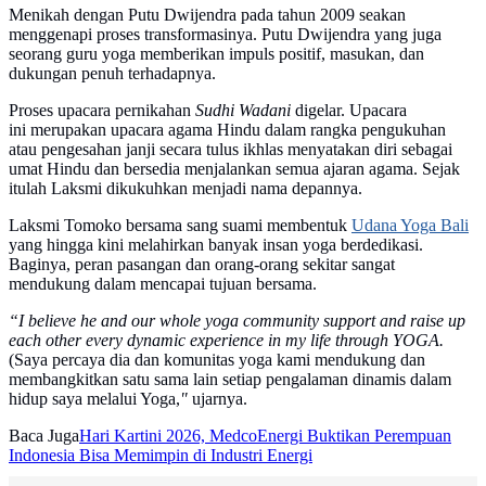
Menikah dengan Putu Dwijendra pada tahun 2009 seakan
menggenapi proses transformasinya. Putu Dwijendra yang juga
seorang guru yoga memberikan impuls positif, masukan, dan
dukungan penuh terhadapnya.
Proses upacara pernikahan
Sudhi Wadani
digelar. Upacara
ini merupakan upacara agama Hindu dalam rangka pengukuhan
atau pengesahan janji secara tulus ikhlas menyatakan diri sebagai
umat Hindu dan bersedia menjalankan semua ajaran agama. Sejak
itulah Laksmi dikukuhkan menjadi nama depannya.
Laksmi Tomoko bersama sang suami membentuk
Udana Yoga Bali
yang hingga kini melahirkan banyak insan yoga berdedikasi.
Baginya, peran pasangan dan orang-orang sekitar sangat
mendukung dalam mencapai tujuan bersama.
“I believe he and our whole yoga community support and raise up
each other every dynamic experience in my life through YOGA.
(Saya percaya dia dan komunitas yoga kami mendukung dan
membangkitkan satu sama lain setiap pengalaman dinamis dalam
hidup saya melalui Yoga,
"
ujarnya.
Baca Juga
Hari Kartini 2026, MedcoEnergi Buktikan Perempuan
Indonesia Bisa Memimpin di Industri Energi