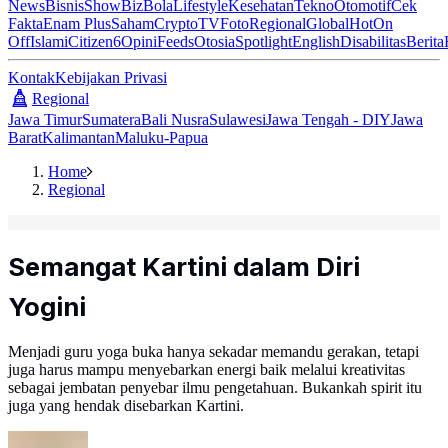
News
Bisnis
ShowBiz
Bola
Lifestyle
Kesehatan
Tekno
Otomotif
Cek
Fakta
Enam Plus
Saham
Crypto
TV
Foto
Regional
Global
Hot
On
Off
Islami
Citizen6
Opini
Feeds
Otosia
Spotlight
English
Disabilitas
Berita
Kontak
Kebijakan Privasi
Regional
Jawa Timur
Sumatera
Bali Nusra
Sulawesi
Jawa Tengah - DIY
Jawa
Barat
Kalimantan
Maluku-Papua
Home
Regional
Semangat Kartini dalam Diri
Yogini
Menjadi guru yoga buka hanya sekadar memandu gerakan, tetapi
juga harus mampu menyebarkan energi baik melalui kreativitas
sebagai jembatan penyebar ilmu pengetahuan. Bukankah spirit itu
juga yang hendak disebarkan Kartini.