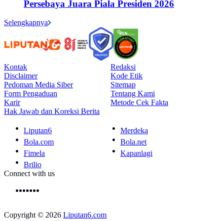
Persebaya Juara Piala Presiden 2026
Selengkapnya
Kontak
Redaksi
Disclaimer
Kode Etik
Pedoman Media Siber
Sitemap
Form Pengaduan
Tentang Kami
Karir
Metode Cek Fakta
Hak Jawab dan Koreksi Berita
Liputan6
Merdeka
Bola.com
Bola.net
Fimela
Kapanlagi
Brilio
Connect with us
Copyright © 2026
Liputan6.com