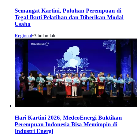
Semangat Kartini, Puluhan Perempuan di
Tegal Ikuti Pelatihan dan Diberikan Modal
Usaha
Regional
•
3 bulan lalu
Hari Kartini 2026, MedcoEnergi Buktikan
Perempuan Indonesia Bisa Memimpin di
Industri Energi