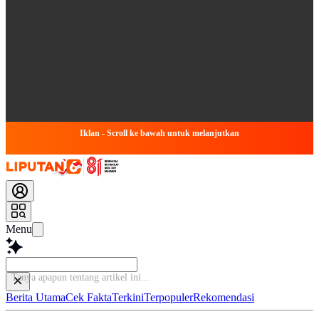
Iklan - Scroll ke bawah untuk melanjutkan
Menu
Tanya apapu
Berita Utama
Cek Fakta
Terkini
Terpopuler
Rekomendasi